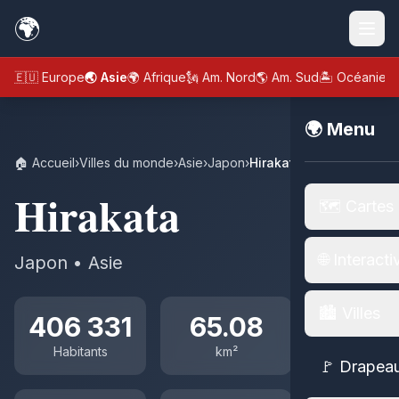
🌍
🇪🇺 Europe
🌏 Asie
🌍 Afrique
🗽 Am. Nord
🌎 Am. Sud
🏝️ Océanie
🌍 Menu
🏠 Accueil
›
Villes du monde
›
Asie
›
Japon
›
Hirakata
Hirakata
🗺️ Cartes
🌐 Interacti
Japon • Asie
🏙️ Villes
406 331
65.08
Habitants
km²
🚩 Drapea