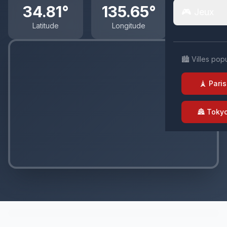
34.81°
135.65°
🎮 Jeux
Latitude
Longitude
🏙️ Villes pop
🗼 Paris
🏯 Toky