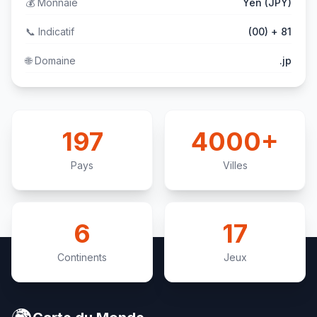
💰
Monnaie
Yen (JPY)
📞
Indicatif
(00) + 81
🌐
Domaine
.jp
197
4000+
Pays
Villes
6
17
Continents
Jeux