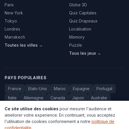
Paris
Globe 3D
New York
Quiz Capitales
Tokyo
Quiz Drapeaux
Londres
Localisation
Marrakech
Memory
Toutes les villes →
Puzzle
Tous les jeux →
PAYS POPULAIRES
France
Etats-Unis
Maroc
Espagne
Portugal
Italie
Allemagne
Canada
Japon
Australie
Bresil
Algerie
Tunisie
Belgique
Drapeaux
Ce site utilise des cookies
pour mesurer l'audience et
ameliorer votre experience. En continuant, vous acceptez
l'utilisation de cookies conformement a notre
politique de
confidentialite
.
© 2005-2026 Carte du Monde. Tous droits reserves.