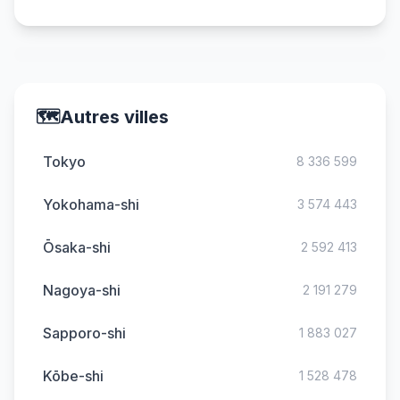
🗺️
Autres villes
Tokyo
8 336 599
Yokohama-shi
3 574 443
Ōsaka-shi
2 592 413
Nagoya-shi
2 191 279
Sapporo-shi
1 883 027
Kōbe-shi
1 528 478