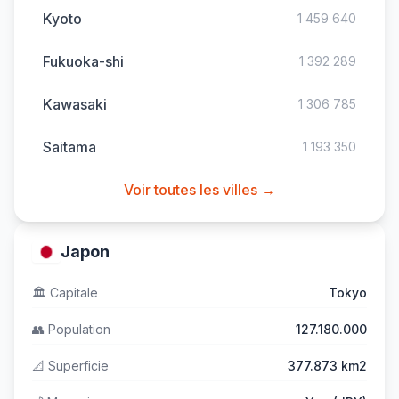
Kyoto
1 459 640
Fukuoka-shi
1 392 289
Kawasaki
1 306 785
Saitama
1 193 350
Voir toutes les villes →
Japon
🏛️
Capitale
Tokyo
👥
Population
127.180.000
📐
Superficie
377.873 km2