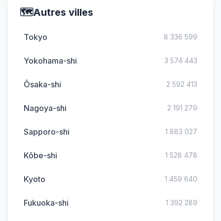
🗺️
Autres villes
Tokyo
8 336 599
Yokohama-shi
3 574 443
Ōsaka-shi
2 592 413
Nagoya-shi
2 191 279
Sapporo-shi
1 883 027
Kōbe-shi
1 528 478
Kyoto
1 459 640
Fukuoka-shi
1 392 289