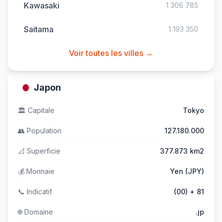
Kawasaki
1 306 785
Saitama
1 193 350
Voir toutes les villes →
Japon
🏛️
Capitale
Tokyo
👥
Population
127.180.000
📐
Superficie
377.873 km2
💰
Monnaie
Yen (JPY)
📞
Indicatif
(00) + 81
🌐
Domaine
.jp