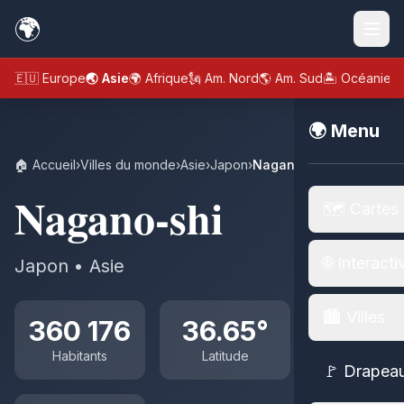
🌍
🇪🇺 Europe
🌏 Asie
🌍 Afrique
🗽 Am. Nord
🌎 Am. Sud
🏝️ Océanie
🌍 Menu
🏠 Accueil
›
Villes du monde
›
Asie
›
Japon
›
Nagano-shi
Nagano-shi
🗺️ Cartes
🌐 Interacti
Japon • Asie
🏙️ Villes
360 176
36.65°
Habitants
Latitude
🚩 Drapea