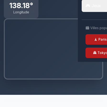
138.18°
🎮 Jeux
Longitude
🏙️ Villes pop
🗼 Paris
🏯 Toky