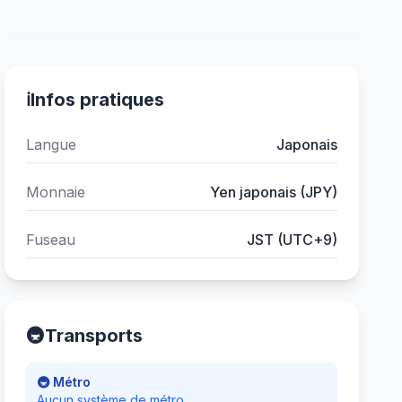
ℹ️
Infos pratiques
Langue
Japonais
Monnaie
Yen japonais (JPY)
Fuseau
JST (UTC+9)
🚇
Transports
🚇 Métro
Aucun système de métro.