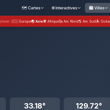
🗺️ Cartes
🌐 Interactives
🏙️ Villes
plorer :
🇪🇺 Europe
🌏 Asie
🌍 Afrique
🗽 Am. Nord
🌎 Am. Sud
🏝️ Océa
33.18°
129.72°