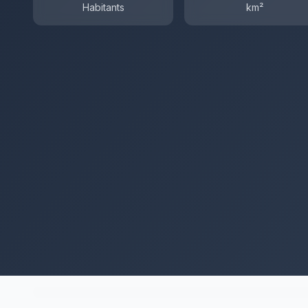
Habitants
km²