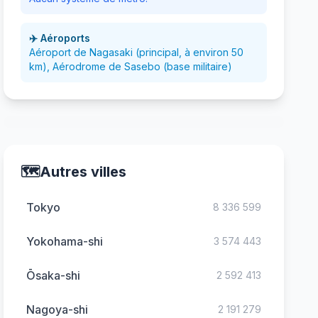
✈️ Aéroports
Aéroport de Nagasaki (principal, à environ 50
km), Aérodrome de Sasebo (base militaire)
🗺️
Autres villes
Tokyo
8 336 599
Yokohama-shi
3 574 443
Ōsaka-shi
2 592 413
Nagoya-shi
2 191 279