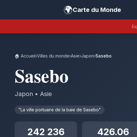
🌍
Carte du Monde
Ex
🏠 Accueil
›
Villes du monde
›
Asie
›
Japon
›
Sasebo
Sasebo
Japon • Asie
"La ville portuaire de la baie de Sasebo"
242 236
426.06