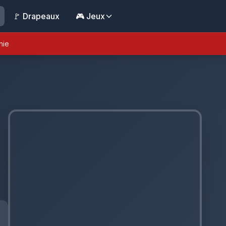
🚩 Drapeaux
🎮 Jeux
nie