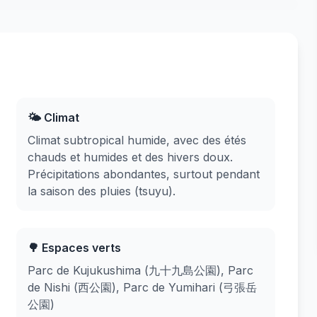
🌤️ Climat
Climat subtropical humide, avec des étés
chauds et humides et des hivers doux.
Précipitations abondantes, surtout pendant
la saison des pluies (tsuyu).
🌳 Espaces verts
Parc de Kujukushima (九十九島公園), Parc
de Nishi (西公園), Parc de Yumihari (弓張岳
公園)