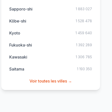
Sapporo-shi
1 883 027
Kōbe-shi
1 528 478
Kyoto
1 459 640
Fukuoka-shi
1 392 289
Kawasaki
1 306 785
Saitama
1 193 350
Voir toutes les villes →