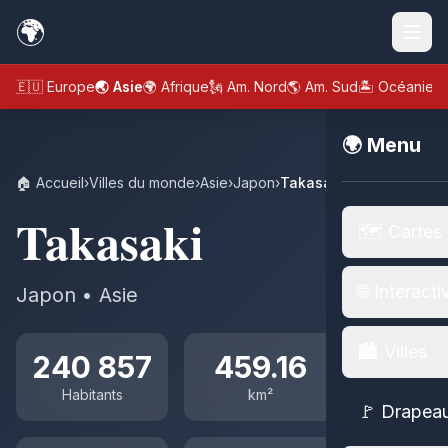
🌍
🇪🇺 Europe
🌏 Asie
🌍 Afrique
🗽 Am. Nord
🌎 Am. Sud
🏝️ Océanie
🌍 Menu
🏠 Accueil
›
Villes du monde
›
Asie
›
Japon
›
Takasaki
Takasaki
🗺️ Cartes
🌐 Interacti
Japon • Asie
🏙️ Villes
240 857
459.16
Habitants
km²
🚩 Drapea