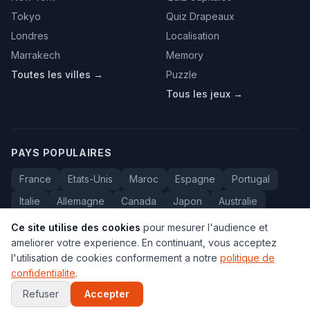
Tokyo
Quiz Drapeaux
Londres
Localisation
Marrakech
Memory
Toutes les villes →
Puzzle
Tous les jeux →
PAYS POPULAIRES
France
Etats-Unis
Maroc
Espagne
Portugal
Italie
Allemagne
Canada
Japon
Australie
Bresil
Algerie
Tunisie
Belgique
Drapeaux
Ce site utilise des cookies
pour mesurer l'audience et
ameliorer votre experience. En continuant, vous acceptez
l'utilisation de cookies conformement a notre
politique de
confidentialite
.
© 2005-2026 Carte du Monde. Tous droits reserves.
FAQ
•
Contact
•
Confidentialite
•
Voyage au Maroc
Refuser
Accepter