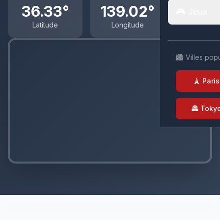
36.33°
139.02°
🎮 Jeux
Latitude
Longitude
🏙️ Villes pop
🗼 Paris
🏯 Toky