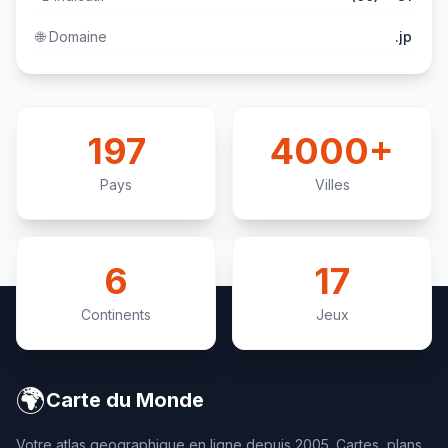
🌐
Domaine
.jp
197
4000+
Pays
Villes
6
17
Continents
Jeux
🌍
Carte du Monde
Votre atlas geographique en ligne depuis 2005. Cartes, plans