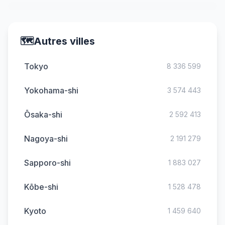
🗺️
Autres villes
Tokyo
8 336 599
Yokohama-shi
3 574 443
Ōsaka-shi
2 592 413
Nagoya-shi
2 191 279
Sapporo-shi
1 883 027
Kōbe-shi
1 528 478
Kyoto
1 459 640