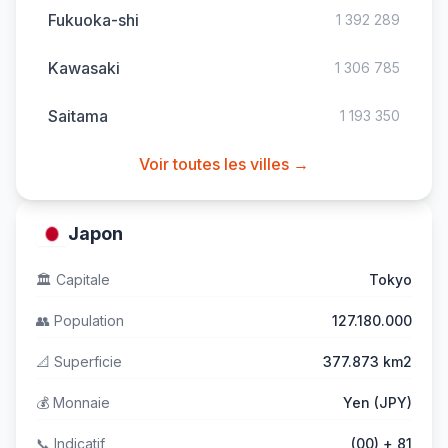
Fukuoka-shi
1 392 289
Kawasaki
1 306 785
Saitama
1 193 350
Voir toutes les villes →
Japon
🏛️
Capitale
Tokyo
👥
Population
127.180.000
📐
Superficie
377.873 km2
💰
Monnaie
Yen (JPY)
📞
Indicatif
(00) + 81