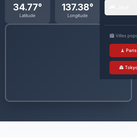
34.77°
137.38°
🎮 Jeux
Latitude
Longitude
🏙️ Villes pop
🗼 Paris
🏯 Toky