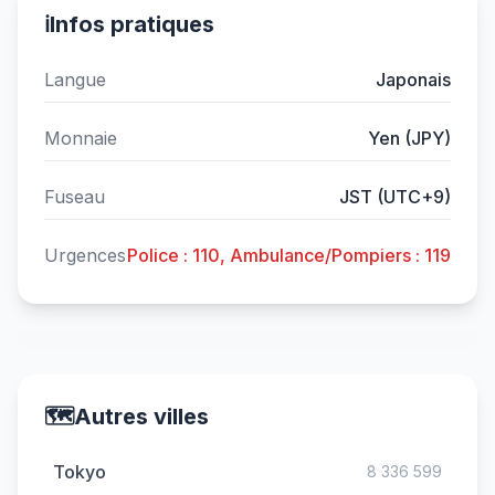
ℹ️
Infos pratiques
Langue
Japonais
Monnaie
Yen (JPY)
Fuseau
JST (UTC+9)
Urgences
Police : 110, Ambulance/Pompiers : 119
🗺️
Autres villes
Tokyo
8 336 599