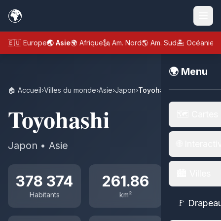
🌍
🇪🇺 Europe
🌏 Asie
🌍 Afrique
🗽 Am. Nord
🌎 Am. Sud
🏝️ Océanie
🌍 Menu
🏠 Accueil
›
Villes du monde
›
Asie
›
Japon
›
Toyohashi
Toyohashi
🗺️ Cartes
🌐 Interacti
Japon • Asie
🏙️ Villes
378 374
261.86
Habitants
km²
🚩 Drapea