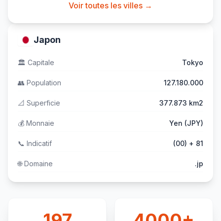
Voir toutes les villes →
Japon
🏛️
Capitale
Tokyo
👥
Population
127.180.000
📐
Superficie
377.873 km2
💰
Monnaie
Yen (JPY)
📞
Indicatif
(00) + 81
🌐
Domaine
.jp
197
4000+