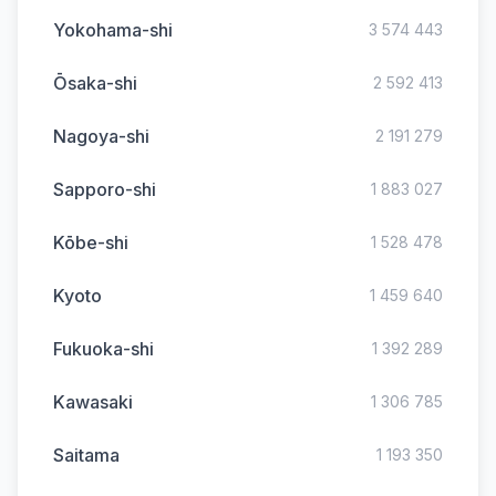
Yokohama-shi
3 574 443
Ōsaka-shi
2 592 413
Nagoya-shi
2 191 279
Sapporo-shi
1 883 027
Kōbe-shi
1 528 478
Kyoto
1 459 640
Fukuoka-shi
1 392 289
Kawasaki
1 306 785
Saitama
1 193 350