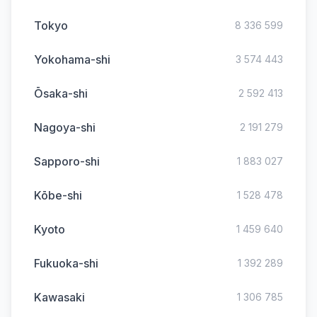
Tokyo
8 336 599
Yokohama-shi
3 574 443
Ōsaka-shi
2 592 413
Nagoya-shi
2 191 279
Sapporo-shi
1 883 027
Kōbe-shi
1 528 478
Kyoto
1 459 640
Fukuoka-shi
1 392 289
Kawasaki
1 306 785