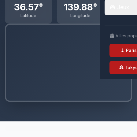
36.57°
139.88°
🎮 Jeux
Latitude
Longitude
🏙️ Villes pop
🗼 Paris
🏯 Toky