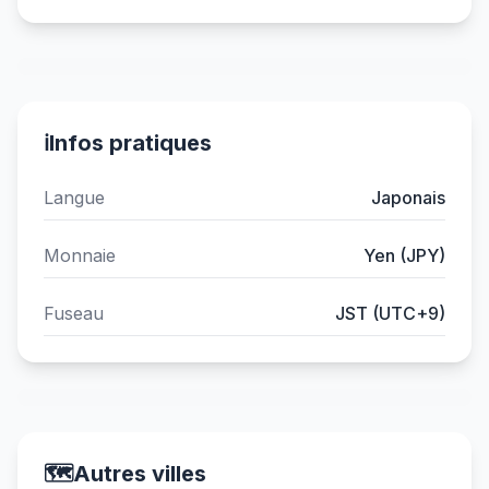
ℹ️
Infos pratiques
Langue
Japonais
Monnaie
Yen (JPY)
Fuseau
JST (UTC+9)
🗺️
Autres villes