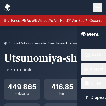
🌍
🇪🇺 Europe
🌏 Asie
🌍 Afrique
🗽 Am. Nord
🌎 Am. Sud
🏝️ Océanie
🌍 Menu
🏠 Accueil
›
Villes du monde
›
Asie
›
Japon
›
Utsunomiya-shi
Utsunomiya-shi
🗺️ Cartes
🌐 Interacti
Japon • Asie
🏙️ Villes
449 865
416.85
Habitants
km²
🚩 Drapea