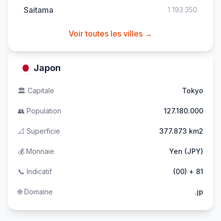
Saitama
1 193 350
Voir toutes les villes →
Japon
🏛️
Capitale
Tokyo
👥
Population
127.180.000
📐
Superficie
377.873 km2
💰
Monnaie
Yen (JPY)
📞
Indicatif
(00) + 81
🌐
Domaine
.jp