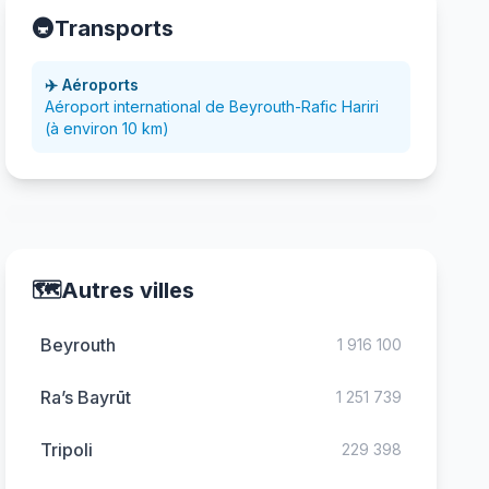
🚇
Transports
✈️ Aéroports
Aéroport international de Beyrouth-Rafic Hariri
(à environ 10 km)
🗺️
Autres villes
Beyrouth
1 916 100
Ra’s Bayrūt
1 251 739
Tripoli
229 398