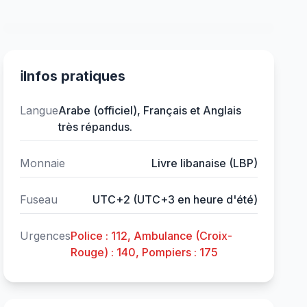
ℹ️
Infos pratiques
Langue
Arabe (officiel), Français et Anglais
très répandus.
Monnaie
Livre libanaise (LBP)
Fuseau
UTC+2 (UTC+3 en heure d'été)
Urgences
Police : 112, Ambulance (Croix-
Rouge) : 140, Pompiers : 175