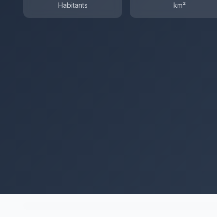
Habitants
km²