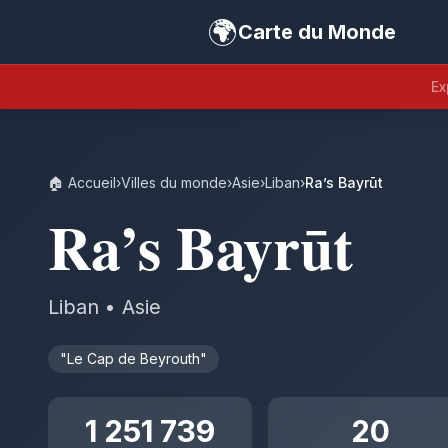
🌍
Carte du Monde
Ex
🏠 Accueil
›
Villes du monde
›
Asie
›
Liban
›
Ra’s Bayrūt
Ra’s Bayrūt
Liban • Asie
"Le Cap de Beyrouth"
1 251 739
20