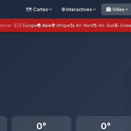
🗺️ Cartes
🌐 Interactives
🏙️ Villes
plorer :
🇪🇺 Europe
🌏 Asie
🌍 Afrique
🗽 Am. Nord
🌎 Am. Sud
🏝️ Océa
0°
0°