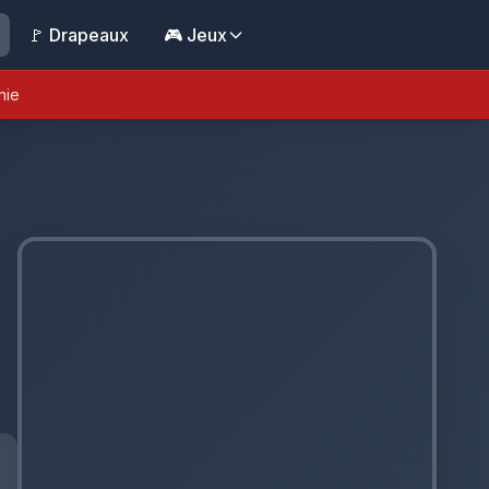
🚩 Drapeaux
🎮 Jeux
nie