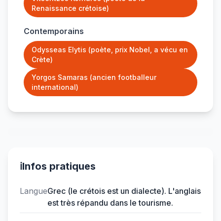
Renaissance crétoise)
Contemporains
Odysseas Elytis (poète, prix Nobel, a vécu en
Crète)
Yorgos Samaras (ancien footballeur
international)
ℹ️
Infos pratiques
Langue
Grec (le crétois est un dialecte). L'anglais
est très répandu dans le tourisme.