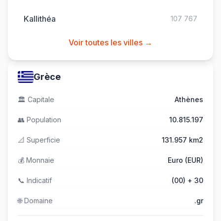
Kallithéa
107 767
Voir toutes les villes →
Grèce
🏛️
Capitale
Athènes
👥
Population
10.815.197
📐
Superficie
131.957 km2
💰
Monnaie
Euro (EUR)
📞
Indicatif
(00) + 30
🌐
Domaine
.gr