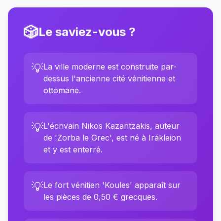
🎲
Le saviez-vous ?
💡
La ville moderne est construite par-
dessus l'ancienne cité vénitienne et
ottomane.
💡
L'écrivain Nikos Kazantzakis, auteur
de 'Zorba le Grec', est né à Irákleion
et y est enterré.
💡
Le fort vénitien 'Koules' apparaît sur
les pièces de 0,50 € grecques.