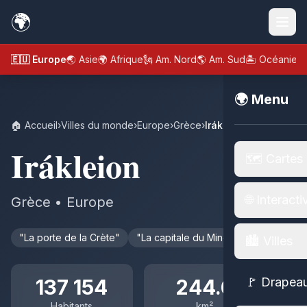
🌍
🇪🇺 Europe
🌏 Asie
🌍 Afrique
🗽 Am. Nord
🌎 Am. Sud
🏝️ Océanie
🌍 Menu
🏠 Accueil
›
Villes du monde
›
Europe
›
Grèce
›
Irákleion
Irákleion
🗺️ Cartes
🌐 Interacti
Grèce • Europe
"La porte de la Crète"
"La capitale du Minotaure"
🏙️ Villes
137 154
244.6
🚩 Drapea
Habitants
km²