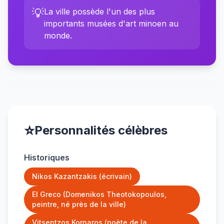
💡
La ville possède l'un des plus
importants musées d'art minoen au
monde.
⭐
Personnalités célèbres
Historiques
Nikos Kazantzakis (écrivain)
El Greco (Domenikos Theotokopoulos,
peintre, né près de la ville)
Vitsentzos Kornaros (poète de la