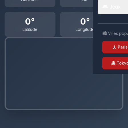
🎮 Jeux
0°
0°
Latitude
Longitude
🏙️ Villes pop
🗼 Paris
🏯 Toky