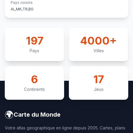
Pays voisins
AL,MK,TR,BG
197
4000+
Pays
Villes
6
17
Continents
Jeux
🌍
Carte du Monde
Votre atlas geographique en ligne depuis 2005. Cartes, plans