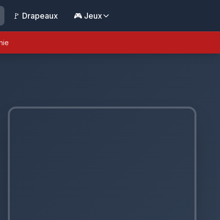
🚩 Drapeaux
🎮 Jeux
nie