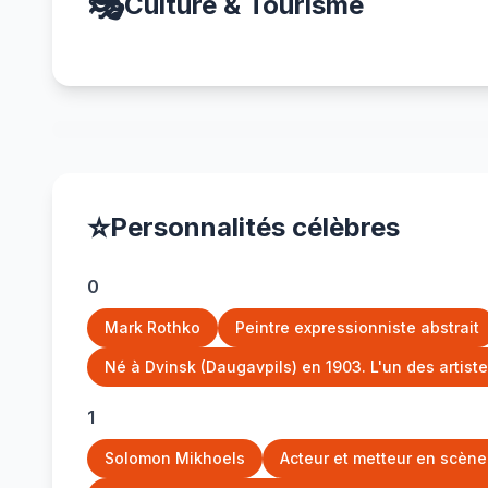
🎭
Culture & Tourisme
⭐
Personnalités célèbres
0
Mark Rothko
Peintre expressionniste abstrait
Né à Dvinsk (Daugavpils) en 1903. L'un des artiste
1
Solomon Mikhoels
Acteur et metteur en scène