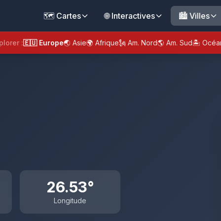
🗺️ Cartes
🌐 Interactives
🏙️ Villes
plorer :
🇪🇺 Europe
🌏 Asie
🌍 Afrique
🗽 Am. Nord
🌎 Am. Sud
🏝️ Océa
26.53°
Longitude