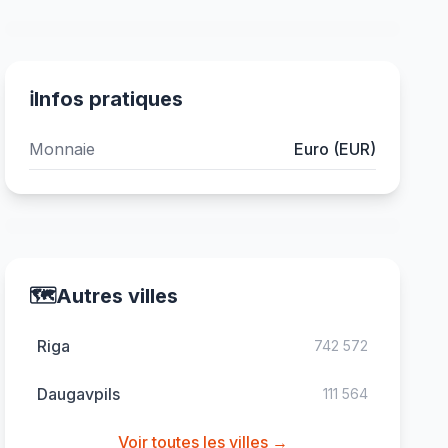
ℹ️
Infos pratiques
Monnaie
Euro (EUR)
🗺️
Autres villes
Riga
742 572
Daugavpils
111 564
Voir toutes les villes →