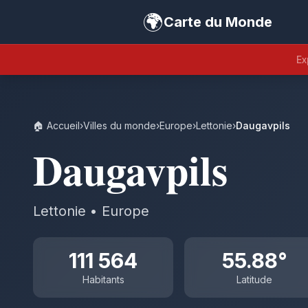
🌍
Carte du Monde
Ex
🏠 Accueil
›
Villes du monde
›
Europe
›
Lettonie
›
Daugavpils
Daugavpils
Lettonie • Europe
111 564
55.88°
Habitants
Latitude