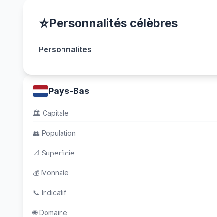
⭐
Personnalités célèbres
Personnalites
Pays-Bas
🏛️
Capitale
👥
Population
📐
Superficie
💰
Monnaie
📞
Indicatif
🌐
Domaine