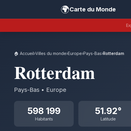
🌍
Carte du Monde
Ex
🏠 Accueil
›
Villes du monde
›
Europe
›
Pays-Bas
›
Rotterdam
Rotterdam
Pays-Bas • Europe
598 199
51.92°
Habitants
Latitude