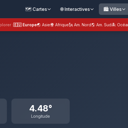
🗺️ Cartes
🌐 Interactives
🏙️ Villes
plorer :
🇪🇺 Europe
🌏 Asie
🌍 Afrique
🗽 Am. Nord
🌎 Am. Sud
🏝️ Océa
4.48°
Longitude