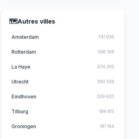
🗺️
Autres villes
Amsterdam
741 636
Rotterdam
598 199
La Haye
474 292
Utrecht
290 529
Eindhoven
209 620
Tilburg
199 613
Groningen
181 194