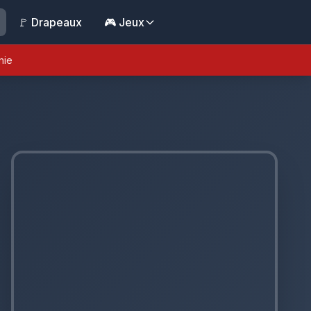
🚩 Drapeaux
🎮 Jeux
nie