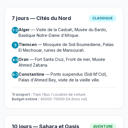
7 jours — Cités du Nord
CLASSIQUE
Alger
— Visite de la Casbah, Musée du Bardo,
1-2
Basilique Notre-Dame d'Afrique.
Tlemcen
— Mosquée de Sidi Boumediene, Palais
3
El Mechouar, ruines de Mansourah.
Oran
— Fort Santa Cruz, Front de mer, Musée
4-5
Ahmed Zabana.
Constantine
— Ponts suspendus (Sidi M'Cid),
6-7
Palais d'Ahmed Bey, visite de la vieille ville.
Transport :
Train / Bus / Location de voiture
Budget estimé :
40000-70000 DA (hors vol)
10 jours — Sahara et Oasis
AVENTURE