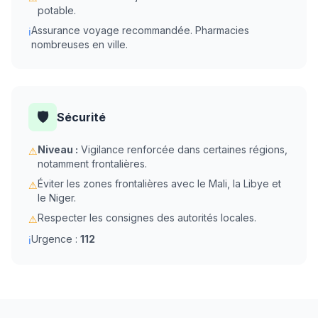
potable.
Assurance voyage recommandée. Pharmacies
ℹ
nombreuses en ville.
🛡️
Sécurité
Niveau :
Vigilance renforcée dans certaines régions,
⚠
notamment frontalières.
Éviter les zones frontalières avec le Mali, la Libye et
⚠
le Niger.
Respecter les consignes des autorités locales.
⚠
Urgence :
112
ℹ