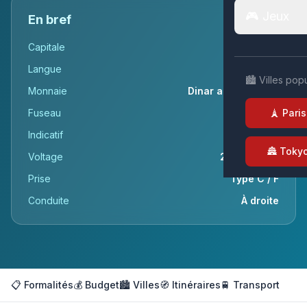
🎮 Jeux
En bref
Capitale
Alger
Langue
Arabe
🏙️ Villes pop
Monnaie
Dinar algérien (DA)
Fuseau
UTC+1
🗼 Paris
Indicatif
+213
🏯 Toky
Voltage
230v / 50Hz
Prise
Type C / F
Conduite
À droite
📋 Formalités
💰 Budget
🏙️ Villes
🧭 Itinéraires
🚆 Transport