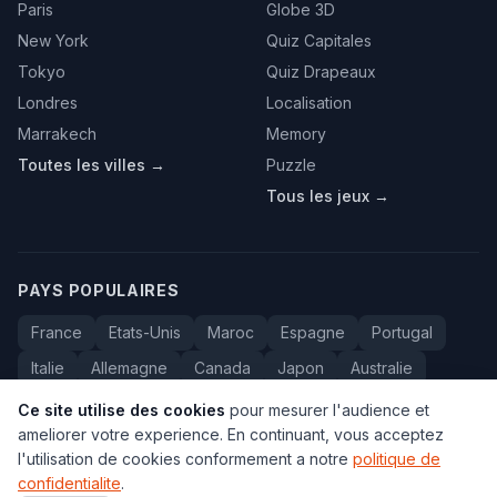
Paris
Globe 3D
New York
Quiz Capitales
Tokyo
Quiz Drapeaux
Londres
Localisation
Marrakech
Memory
Toutes les villes →
Puzzle
Tous les jeux →
PAYS POPULAIRES
France
Etats-Unis
Maroc
Espagne
Portugal
Italie
Allemagne
Canada
Japon
Australie
Bresil
Algerie
Tunisie
Belgique
Drapeaux
Ce site utilise des cookies
pour mesurer l'audience et
ameliorer votre experience. En continuant, vous acceptez
l'utilisation de cookies conformement a notre
politique de
confidentialite
.
© 2005-2026 Carte du Monde. Tous droits reserves.