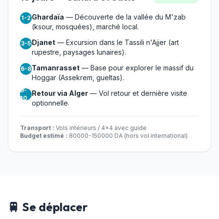
Ghardaïa
— Découverte de la vallée du M'zab
1-2
(ksour, mosquées), marché local.
Djanet
— Excursion dans le Tassili n'Ajjer (art
3-5
rupestre, paysages lunaires).
Tamanrasset
— Base pour explorer le massif du
6-8
Hoggar (Assekrem, gueltas).
9-
Retour via Alger
— Vol retour et dernière visite
10
optionnelle.
Transport :
Vols intérieurs / 4x4 avec guide
Budget estimé :
80000-150000 DA (hors vol international)
🚆 Se déplacer