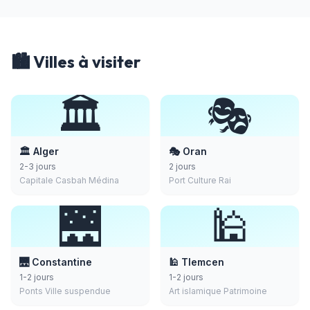
🏙️ Villes à visiter
🏛️
🎭
🏛️ Alger
🎭 Oran
2-3 jours
2 jours
Capitale Casbah Médina
Port Culture Rai
🌉
🕌
🌉 Constantine
🕌 Tlemcen
1-2 jours
1-2 jours
Ponts Ville suspendue
Art islamique Patrimoine