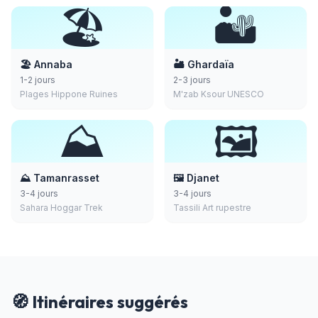
🏖️
🏜️
🏖️ Annaba
🏜️ Ghardaïa
1-2 jours
2-3 jours
Plages Hippone Ruines
M'zab Ksour UNESCO
⛰️
🖼️
⛰️ Tamanrasset
🖼️ Djanet
3-4 jours
3-4 jours
Sahara Hoggar Trek
Tassili Art rupestre
🧭 Itinéraires suggérés