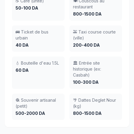
☕ Café (unité)
🍽️ Couscous au
restaurant
50-100 DA
800-1500 DA
🚌 Ticket de bus
🚕 Taxi course courte
urbain
(ville)
40 DA
200-400 DA
💧 Bouteille d'eau 1.5L
🏛️ Entrée site
historique (ex:
60 DA
Casbah)
100-300 DA
🧶 Souvenir artisanal
🌴 Dattes Deglet Nour
(petit)
(kg)
500-2000 DA
800-1500 DA