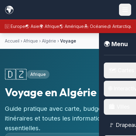
🌍
🇪🇺 Europe
🌏 Asie
🌍 Afrique
🌎 Amérique
🏝️ Océanie
🧊 Antarctique
Accueil
›
Afrique
›
Algérie
›
Voyage
🌍 Menu
🗺️ Cartes
🇩🇿
Afrique
Voyage en Algérie
🌐 Interacti
🏙️ Villes
Guide pratique avec carte, budget,
itinéraires et toutes les informations
🚩 Drapea
essentielles.