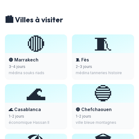
🏙️ Villes à visiter
🔴
🧵
🔴 Marrakech
🧵 Fès
3-4 jours
2-3 jours
médina souks riads
médina tanneries histoire
🌊
🔵
🌊 Casablanca
🔵 Chefchaouen
1-2 jours
1-2 jours
économique Hassan II
ville bleue montagnes