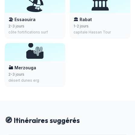
🏖️
🏛️
🏖️ Essaouira
🏛️ Rabat
2-3 jours
1-2 jours
côte fortifications surf
capitale Hassan Tour
🏜️
🏜️ Merzouga
2-3 jours
désert dunes erg
🧭 Itinéraires suggérés