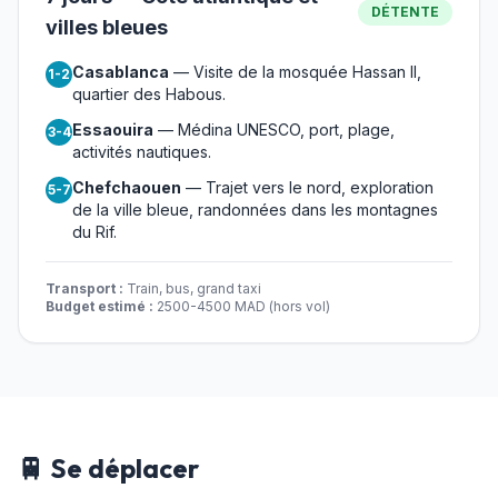
DÉTENTE
villes bleues
Casablanca
— Visite de la mosquée Hassan II,
1-2
quartier des Habous.
Essaouira
— Médina UNESCO, port, plage,
3-4
activités nautiques.
Chefchaouen
— Trajet vers le nord, exploration
5-7
de la ville bleue, randonnées dans les montagnes
du Rif.
Transport :
Train, bus, grand taxi
Budget estimé :
2500-4500 MAD (hors vol)
🚆 Se déplacer