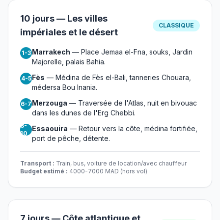
10 jours — Les villes
CLASSIQUE
impériales et le désert
Marrakech
— Place Jemaa el-Fna, souks, Jardin
1-3
Majorelle, palais Bahia.
Fès
— Médina de Fès el-Bali, tanneries Chouara,
4-5
médersa Bou Inania.
Merzouga
— Traversée de l'Atlas, nuit en bivouac
6-7
dans les dunes de l'Erg Chebbi.
8-
Essaouira
— Retour vers la côte, médina fortifiée,
10
port de pêche, détente.
Transport :
Train, bus, voiture de location/avec chauffeur
Budget estimé :
4000-7000 MAD (hors vol)
7 jours — Côte atlantique et