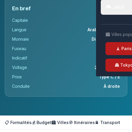
🎮 Jeux
En bref
Capitale
Rabat
Langue
Arabe, Amazigh
🏙️ Villes pop
Monnaie
Dirham (MAD)
Fuseau
UTC+1
🗼 Paris
Indicatif
+212
🏯 Toky
Voltage
220v / 50Hz
Prise
Type C / E
Conduite
À droite
📋 Formalités
💰 Budget
🏙️ Villes
🧭 Itinéraires
🚆 Transport