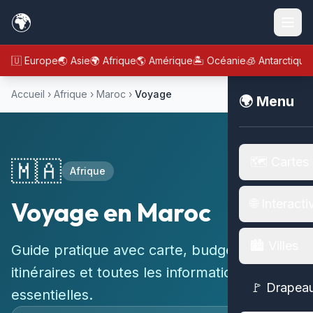
🌍
🇪🇺 Europe
🌏 Asie
🌍 Afrique
🌎 Amérique
🏝️ Océanie
🧊 Antarctique
Accueil
›
Afrique
›
Maroc
›
Voyage
🌍 Menu
🗺️ Cartes
🇲🇦
Afrique
Voyage en Maroc
🌐 Interacti
🏙️ Villes
Guide pratique avec carte, budget,
itinéraires et toutes les informations
🚩 Drapea
essentielles.