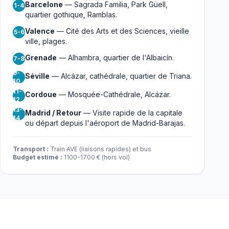
Barcelone
— Sagrada Familia, Park Güell,
1-4
quartier gothique, Ramblas.
Valence
— Cité des Arts et des Sciences, vieille
5-6
ville, plages.
Grenade
— Alhambra, quartier de l'Albaicín.
7-8
9-
Séville
— Alcázar, cathédrale, quartier de Triana.
10
11-
Cordoue
— Mosquée-Cathédrale, Alcázar.
12
13-
Madrid / Retour
— Visite rapide de la capitale
14
ou départ depuis l'aéroport de Madrid-Barajas.
Transport :
Train AVE (liaisons rapides) et bus
Budget estimé :
1100-1700 € (hors vol)