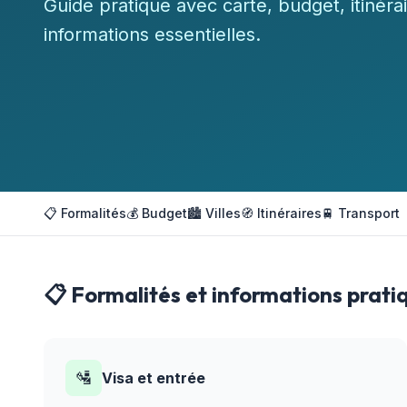
Guide pratique avec carte, budget, itinérai
informations essentielles.
📋 Formalités
💰 Budget
🏙️ Villes
🧭 Itinéraires
🚆 Transport
📋 Formalités et informations prati
🛂
Visa et entrée