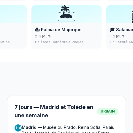

🏝️
🏝️ Palma de Majorque
🎓 Salama
2-3 jours
1-2 jours
atios
Baléares Cathédrale Plages
Université A
7 jours — Madrid et Tolède en
URBAIN
une semaine
Madrid
— Musée du Prado, Reina Sofía, Palais
1-4