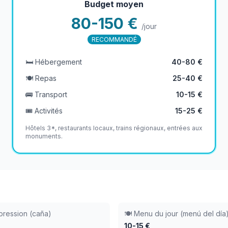
Budget moyen
80-150 €
/jour
RECOMMANDÉ
🛏️ Hébergement
40-80 €
🍽️ Repas
25-40 €
🚌 Transport
10-15 €
🎟️ Activités
15-25 €
Hôtels 3*, restaurants locaux, trains régionaux, entrées aux
monuments.
 pression (caña)
🍽️ Menu du jour (menú del día
10-15 €