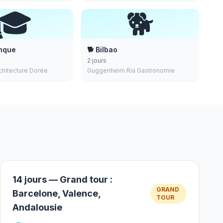
🎓
🐕
nque
🐕 Bilbao
2 jours
rchitecture Dorée
Guggenheim Ría Gastronomie
14 jours — Grand tour :
GRAND
Barcelone, Valence,
TOUR
Andalousie