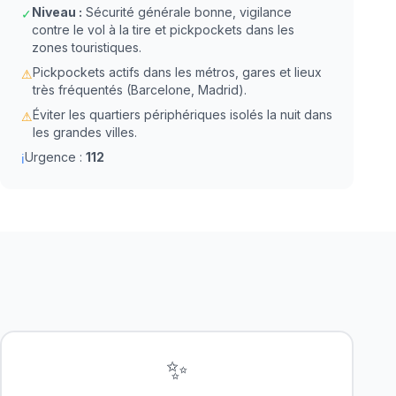
Niveau :
Sécurité générale bonne, vigilance
✓
contre le vol à la tire et pickpockets dans les
zones touristiques.
Pickpockets actifs dans les métros, gares et lieux
⚠
très fréquentés (Barcelone, Madrid).
Éviter les quartiers périphériques isolés la nuit dans
⚠
les grandes villes.
Urgence :
112
ℹ
✨