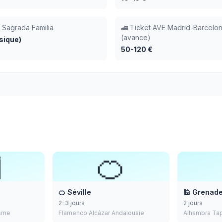
 Sagrada Familia
🚄 Ticket AVE Madrid-Barcelo
(avance)
sique)
50-120 €
️
🍊
🍊 Séville
🕌 Grenad
2-3 jours
2 jours
isme
Flamenco Alcázar Andalousie
Alhambra Tap