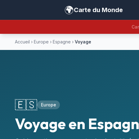
🌍
Carte du Monde
Car
Accueil
›
Europe
›
Espagne
›
Voyage
🇪🇸
Europe
Voyage en Espag