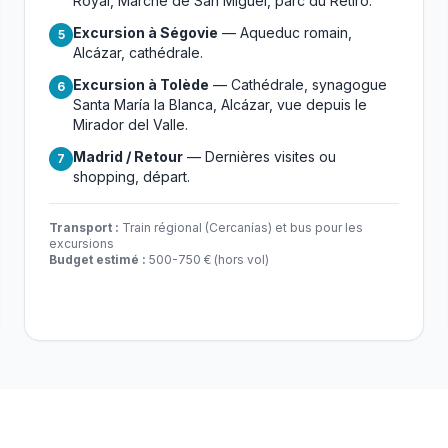
Royal, Marché de San Miguel, parc du Retiro.
Excursion à Ségovie
— Aqueduc romain,
5
Alcázar, cathédrale.
Excursion à Tolède
— Cathédrale, synagogue
6
Santa María la Blanca, Alcázar, vue depuis le
Mirador del Valle.
Madrid / Retour
— Dernières visites ou
7
shopping, départ.
Transport :
Train régional (Cercanías) et bus pour les
excursions
Budget estimé :
500-750 € (hors vol)