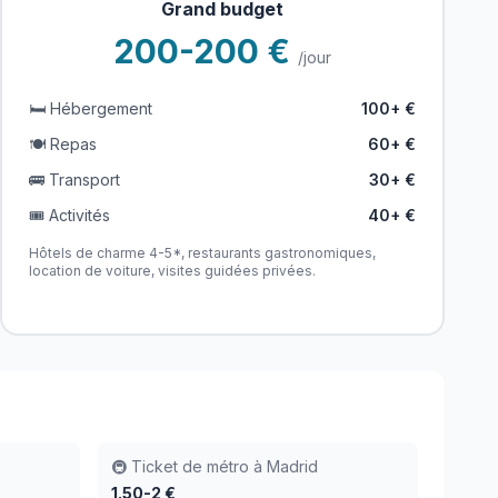
Grand budget
200-200 €
/jour
🛏️ Hébergement
100+ €
🍽️ Repas
60+ €
🚌 Transport
30+ €
🎟️ Activités
40+ €
Hôtels de charme 4-5*, restaurants gastronomiques,
location de voiture, visites guidées privées.
)
🚇 Ticket de métro à Madrid
1.50-2 €