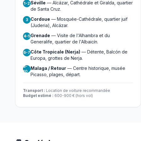
Séville
— Alcázar, Cathédrale et Giralda, quartier
1-2
de Santa Cruz.
Cordoue
— Mosquée-Cathédrale, quartier juif
3
(Juderia), Alcázar.
Grenade
— Visite de l'Alhambra et du
4-5
Generalife, quartier de l'Albaicín.
Côte Tropicale (Nerja)
— Détente, Balcón de
6-7
Europa, grottes de Nerja.
8-
Malaga / Retour
— Centre historique, musée
10
Picasso, plages, départ.
Transport :
Location de voiture recommandée
Budget estimé :
600-900 € (hors vol)