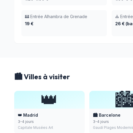
🏰 Entrée Alhambra de Grenade
⛪ Entrée
19 €
26 € (ba
🏙️ Villes à visiter
👑
🏙
👑 Madrid
🏙️ Barcelone
3-4 jours
3-4 jours
Capitale Musées Art
Gaudí Plages Modern