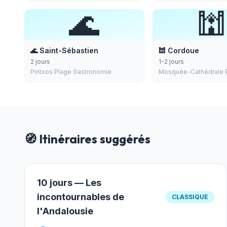
🌊

🌊 Saint-Sébastien
🕍 Cordoue
2 jours
1-2 jours
Pintxos Plage Gastronomie
Mosquée-Cathédrale P
🧭 Itinéraires suggérés
10 jours — Les
incontournables de
CLASSIQUE
l'Andalousie