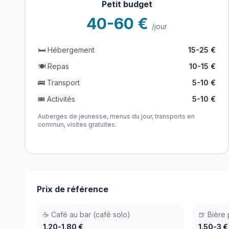
Petit budget
40-60 €
/jour
🛏️ Hébergement
15-25 €
🍽️ Repas
10-15 €
🚌 Transport
5-10 €
🎟️ Activités
5-10 €
Auberges de jeunesse, menus du jour, transports en
commun, visites gratuites.
Prix de référence
☕ Café au bar (café solo)
🍺 Bière
1.20-1.80 €
1.50-3 €