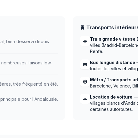
🚆 Transports intérieur
Train grande vitesse 
🚄
al, bien desservi depuis
villes (Madrid-Barcelo
Renfe.
Bus longue distance
—
nombreuses liaisons low-
🚌
toutes les villes et vil
Métro / Transports ur
🚇
éares, très fréquenté en été.
Barcelone, Valence, Bil
Location de voiture
— 
🚗
rincipale pour l'Andalousie.
villages blancs d'Andal
certaines autoroutes.