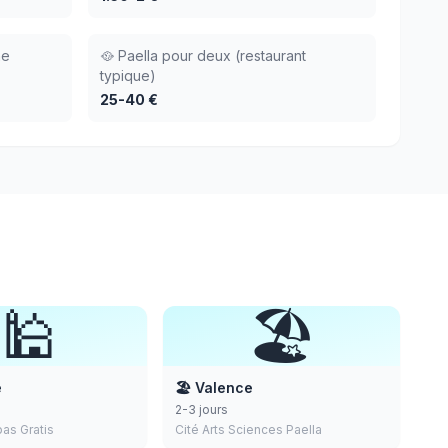
ne
🥘 Paella pour deux (restaurant
typique)
25-40 €
🕌
🏖️
e
🏖️ Valence
2-3 jours
as Gratis
Cité Arts Sciences Paella