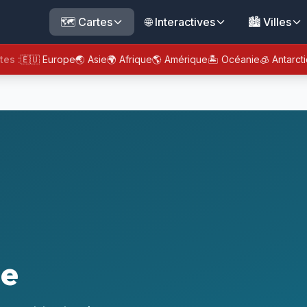
🗺️ Cartes
🌐 Interactives
🏙️ Villes
tes :
🇪🇺 Europe
🌏 Asie
🌍 Afrique
🌎 Amérique
🏝️ Océanie
🧊 Antarct
ne