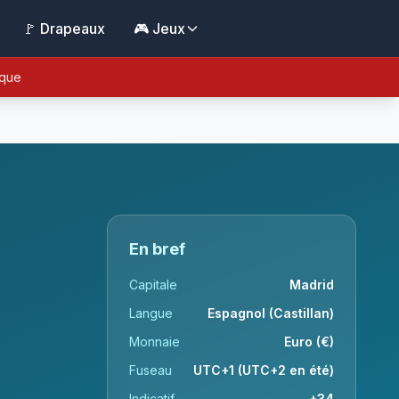
🚩 Drapeaux
🎮 Jeux
ique
En bref
Capitale
Madrid
Langue
Espagnol (Castillan)
Monnaie
Euro (€)
Fuseau
UTC+1 (UTC+2 en été)
Indicatif
+34