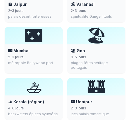
🕌 Jaipur
🕉️ Varanasi
2-3 jours
2-3 jours
palais désert forteresses
spiritualité Gange rituels
🌃
🏖️
🌃 Mumbai
🏖️ Goa
2-3 jours
3-5 jours
métropole Bollywood port
plages fêtes héritage
portugais
🚣
🏰
🚣 Kerala (région)
🏰 Udaipur
4-6 jours
2-3 jours
backwaters épices ayurvéda
lacs palais romantique