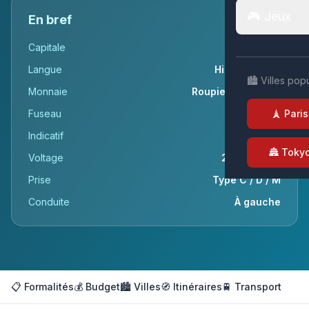
🎮 Jeux
En bref
Capitale
New Delhi
Langue
Hindi, Anglais
🏙️ Villes pop
Monnaie
Roupie indienne (₹)
Fuseau
UTC+5:30
🗼 Paris
Indicatif
+91
🏯 Toky
Voltage
230v / 50Hz
Prise
Type C / D / M
Conduite
À gauche
📋 Formalités
💰 Budget
🏙️ Villes
🧭 Itinéraires
🚆 Transport