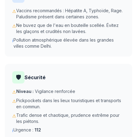
Vaccins recommandés : Hépatite A, Typhoïde, Rage.
⚠
Paludisme présent dans certaines zones.
Ne buvez que de l'eau en bouteille scellée. Évitez
⚠
les glaçons et crudités non lavées.
Pollution atmosphérique élevée dans les grandes
ℹ
villes comme Delhi.
🛡️
Sécurité
Niveau :
Vigilance renforcée
⚠
Pickpockets dans les lieux touristiques et transports
⚠
en commun.
Trafic dense et chaotique, prudence extrême pour
⚠
les piétons.
Urgence :
112
ℹ