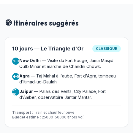
🧭 Itinéraires suggérés
10 jours — Le Triangle d'Or
CLASSIQUE
New Delhi
— Visite du Fort Rouge, Jama Masjid,
1-3
Qutb Minar et marché de Chandni Chowk.
Agra
— Taj Mahal à l'aube, Fort d'Agra, tombeau
4-5
d'Itimad-ud-Daulah.
6-
Jaipur
— Palais des Vents, City Palace, Fort
10
d'Amber, observatoire Jantar Mantar.
Transport :
Train et chauffeur privé
Budget estimé :
25000-50000 ₹ (hors vol)