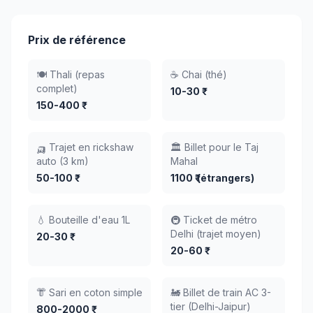
Prix de référence
🍽️ Thali (repas
☕ Chai (thé)
complet)
10-30 ₹
150-400 ₹
🛺 Trajet en rickshaw
🏛️ Billet pour le Taj
auto (3 km)
Mahal
50-100 ₹
1100 ₹ (étrangers)
💧 Bouteille d'eau 1L
🚇 Ticket de métro
Delhi (trajet moyen)
20-30 ₹
20-60 ₹
👘 Sari en coton simple
🚂 Billet de train AC 3-
tier (Delhi-Jaipur)
800-2000 ₹