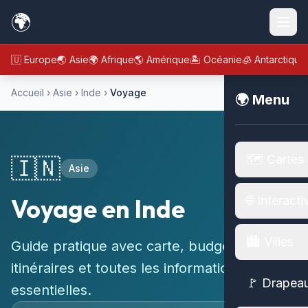
🌍
🇪🇺 Europe
🌏 Asie
🌍 Afrique
🌎 Amérique
🏝️ Océanie
🧊 Antarctique
Accueil
›
Asie
›
Inde
›
Voyage
🌍 Menu
🗺️ Cartes
🇮🇳
Asie
Voyage en Inde
🌐 Interacti
🏙️ Villes
Guide pratique avec carte, budget,
itinéraires et toutes les informations
🚩 Drapea
essentielles.