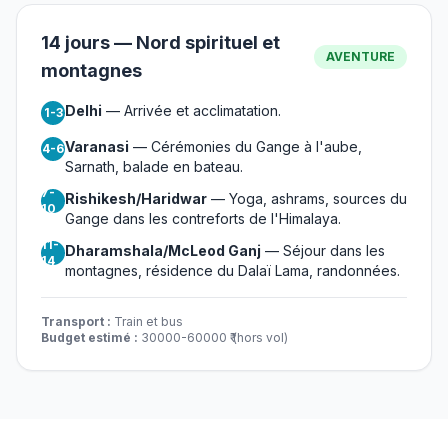
14 jours — Nord spirituel et
AVENTURE
montagnes
Delhi
— Arrivée et acclimatation.
1-3
Varanasi
— Cérémonies du Gange à l'aube,
4-6
Sarnath, balade en bateau.
7-
Rishikesh/Haridwar
— Yoga, ashrams, sources du
10
Gange dans les contreforts de l'Himalaya.
11-
Dharamshala/McLeod Ganj
— Séjour dans les
14
montagnes, résidence du Dalaï Lama, randonnées.
Transport :
Train et bus
Budget estimé :
30000-60000 ₹ (hors vol)