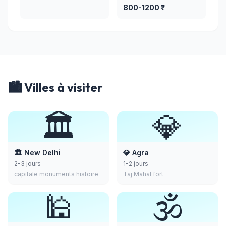
800-1200 ₹
🏙️ Villes à visiter
🏛️
💎
🏛️ New Delhi
💎 Agra
2-3 jours
1-2 jours
capitale monuments histoire
Taj Mahal fort
🕌
🕉️