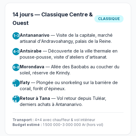
14 jours — Classique Centre &
CLASSIQUE
Ouest
Antananarivo
— Visite de la capitale, marché
1-3
artisanal d'Andravoahangy, palais de la Reine.
Antsirabe
— Découverte de la ville thermale en
4-5
pousse-pousse, visite d'ateliers d'artisanat.
Morondava
— Allée des Baobabs au coucher du
6-8
soleil, réserve de Kirindy.
9-
Ifaty
— Plongée ou snorkeling sur la barrière de
11
corail, forêt d'épineux.
12-
Retour à Tana
— Vol retour depuis Tuléar,
14
derniers achats à Antananarivo.
Transport :
4x4 avec chauffeur & vol intérieur
Budget estimé :
1 500 000-3 000 000 Ar (hors vol)