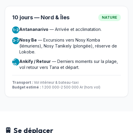
10 jours — Nord & Îles
NATURE
Antananarivo
— Arrivée et acclimatation.
1-2
Nosy Be
— Excursions vers Nosy Komba
3-7
(lémuriens), Nosy Tanikely (plongée), réserve de
Lokobe.
8-
Ankify / Retour
— Derniers moments sur la plage,
10
vol retour vers Tana et départ.
Transport :
Vol intérieur & bateau-taxi
Budget estimé :
1 200 000-2 500 000 Ar (hors vol)
🚆 Se déplacer