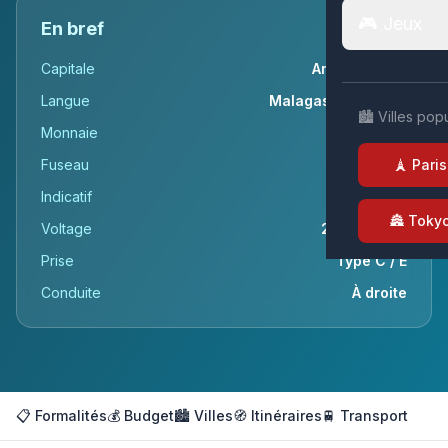
🎮 Jeux
En bref
Capitale
Antananarivo
Langue
Malagasy, Français
🏙️ Villes pop
Monnaie
Ariary (Ar)
Fuseau
UTC+3
🗼 Paris
Indicatif
+261
🏯 Toky
Voltage
220v / 50Hz
Prise
Type C / E
Conduite
À droite
📋 Formalités
💰 Budget
🏙️ Villes
🧭 Itinéraires
🚆 Transport