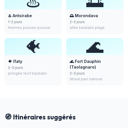
♨️
🌅
♨️ Antsirabe
🌅 Morondava
1-2 jours
2-3 jours
thermes pousse-pousse
allée baobabs plage
🐠
🌊
🐠 Ifaty
🌊 Fort Dauphin
(Taolagnaro)
2-3 jours
plongée récif baobabs
2-3 jours
littoral parc national
🧭 Itinéraires suggérés