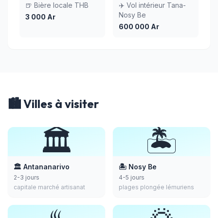
🍺 Bière locale THB
✈️ Vol intérieur Tana-
Nosy Be
3 000 Ar
600 000 Ar
🏙️ Villes à visiter
🏛️
🏝️
🏛️ Antananarivo
🏝️ Nosy Be
2-3 jours
4-5 jours
capitale marché artisanat
plages plongée lémuriens