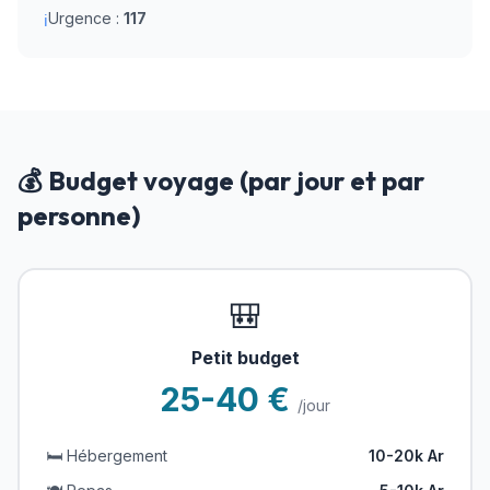
Urgence :
117
ℹ
💰 Budget voyage (par jour et par
personne)
🎒
Petit budget
25-40 €
/jour
🛏️ Hébergement
10-20k Ar