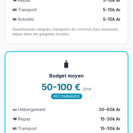
🍽️ Repas
5-10k Ar
🚌 Transport
5-10k Ar
🎟️ Activités
5-10k Ar
Guesthouses simples, transports en commun (taxi-brousse),
repas dans les gargotes locales.
🧳
Budget moyen
50-100 €
/jour
RECOMMANDÉ
🛏️ Hébergement
30-60k Ar
🍽️ Repas
15-30k Ar
🚌 Transport
15-30k Ar