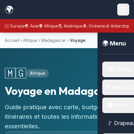
🌍
🇪🇺 Europe
🌏 Asie
🌍 Afrique
🌎 Amérique
🏝️ Océanie
🧊 Antarctique
Accueil
›
Afrique
›
Madagascar
›
Voyage
🌍 Menu
🗺️ Cartes
🇲🇬
Afrique
Voyage en Madagascar
🌐 Interacti
🏙️ Villes
Guide pratique avec carte, budget,
itinéraires et toutes les informations
🚩 Drapea
essentielles.