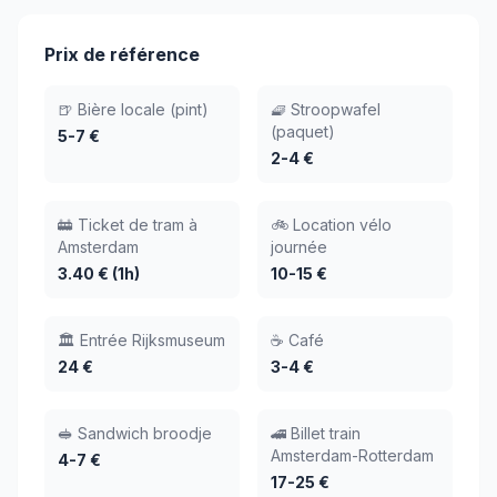
Prix de référence
🍺 Bière locale (pint)
🧇 Stroopwafel
(paquet)
5-7 €
2-4 €
🚋 Ticket de tram à
🚲 Location vélo
Amsterdam
journée
3.40 € (1h)
10-15 €
🏛️ Entrée Rijksmuseum
☕ Café
24 €
3-4 €
🥪 Sandwich broodje
🚄 Billet train
Amsterdam-Rotterdam
4-7 €
17-25 €