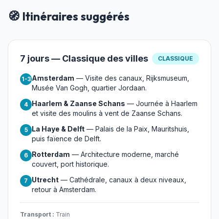
🧭 Itinéraires suggérés
7 jours — Classique des villes
CLASSIQUE
Amsterdam
— Visite des canaux, Rijksmuseum,
1-3
Musée Van Gogh, quartier Jordaan.
Haarlem & Zaanse Schans
— Journée à Haarlem
4
et visite des moulins à vent de Zaanse Schans.
La Haye & Delft
— Palais de la Paix, Mauritshuis,
5
puis faïence de Delft.
Rotterdam
— Architecture moderne, marché
6
couvert, port historique.
Utrecht
— Cathédrale, canaux à deux niveaux,
7
retour à Amsterdam.
Transport :
Train