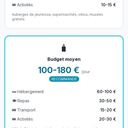
🎟️ Activités
10-15 €
Auberges de jeunesse, supermarchés, vélos, musées
gratuits.
🧳
Budget moyen
100-180 €
/jour
RECOMMANDÉ
🛏️ Hébergement
60-100 €
🍽️ Repas
30-50 €
🚌 Transport
15-20 €
🎟️ Activités
20-30 €