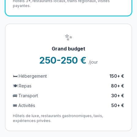
Hôtels 3*, restaurants locaux, trains régionaux, visites
payantes.
✨
Grand budget
250-250 €
/jour
🛏️ Hébergement
150+ €
🍽️ Repas
80+ €
🚌 Transport
30+ €
🎟️ Activités
50+ €
Hôtels de luxe, restaurants gastronomiques, taxis,
expériences privées.