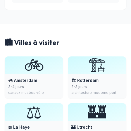
🏙️ Villes à visiter
🚲
🏗️
🚲 Amsterdam
🏗️ Rotterdam
3-4 jours
2-3 jours
canaux musées vélo
architecture moderne port
⚖️
🏰
⚖️ La Haye
🏰 Utrecht