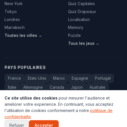
New York
Quiz Capitales
Tokyo
Quiz Drapeaux
Londres
Localisation
Marrakech
Memory
Toutes les villes →
Puzzle
Tous les jeux →
PAYS POPULAIRES
France
Etats-Unis
Maroc
Espagne
Portugal
Italie
Allemagne
Canada
Japon
Australie
Bresil
Algerie
Tunisie
Belgique
Drapeaux
Ce site utilise des cookies
pour mesurer l'audience et
ameliorer votre experience. En continuant, vous acceptez
l'utilisation de cookies conformement a notre
politique de
confidentialite
.
© 2005-2026 Carte du Monde. Tous droits reserves.
FAQ
•
Contact
•
Confidentialite
•
Voyage au Maroc
Refuser
Accepter