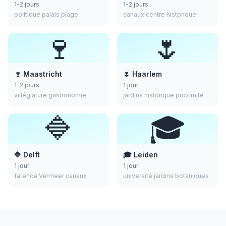
1-2 jours
1-2 jours
politique palais plage
canaux centre historique
🍷
🌷
🍷 Maastricht
🌷 Haarlem
1-2 jours
1 jour
villégiature gastronomie
jardins historique proximité
🔷
🎓
🔷 Delft
🎓 Leiden
1 jour
1 jour
faïence Vermeer canaux
université jardins botaniques