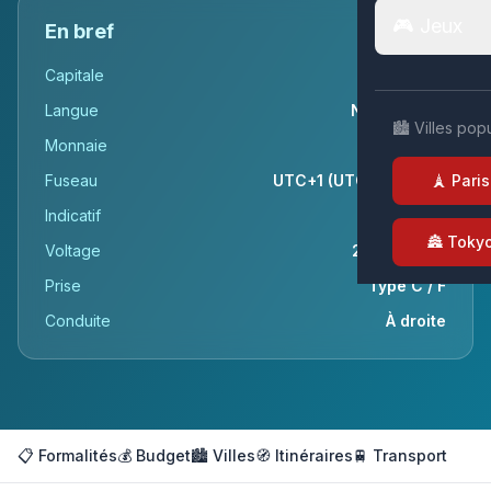
🎮 Jeux
En bref
Capitale
Amsterdam
Langue
Néerlandais
🏙️ Villes pop
Monnaie
Euro (€)
Fuseau
UTC+1 (UTC+2 en été)
🗼 Paris
Indicatif
+31
🏯 Toky
Voltage
230v / 50Hz
Prise
Type C / F
Conduite
À droite
📋 Formalités
💰 Budget
🏙️ Villes
🧭 Itinéraires
🚆 Transport