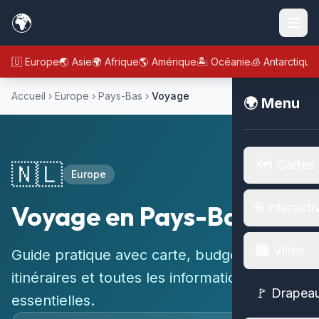
🌍
🇪🇺 Europe
🌏 Asie
🌍 Afrique
🌎 Amérique
🏝️ Océanie
🧊 Antarctique
Accueil
›
Europe
›
Pays-Bas
›
Voyage
🌍 Menu
🗺️ Cartes
🇳🇱
Europe
Voyage en Pays-Bas
🌐 Interacti
🏙️ Villes
Guide pratique avec carte, budget,
itinéraires et toutes les informations
🚩 Drapea
essentielles.