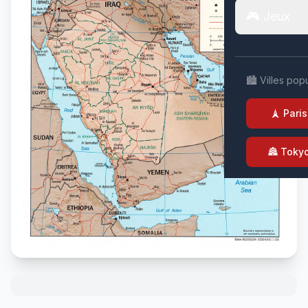
🎮 Jeux
🏙️ Villes pop
🗼 Paris
🏯 Toky