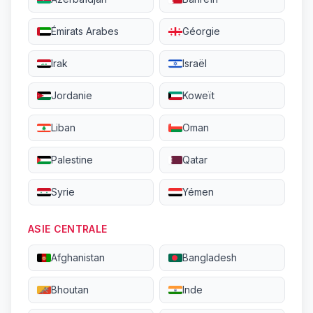
Émirats Arabes
Géorgie
Irak
Israël
Jordanie
Koweït
Liban
Oman
Palestine
Qatar
Syrie
Yémen
ASIE CENTRALE
Afghanistan
Bangladesh
Bhoutan
Inde