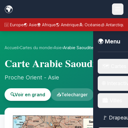
🌍
🇪🇺 Europe
🌏 Asie
🌍 Afrique
🌎 Amérique
🏝️ Océanie
🧊 Antarctique
🌍 Menu
Accueil
›
Cartes du monde
›
Asie
›
Arabie Saoudite
Carte Arabie Saoudite
🗺️ Cartes
Proche Orient - Asie
🌐 Interacti
🔍
Voir en grand
📥
Telecharger
🏙️ Villes
🚩 Drapea