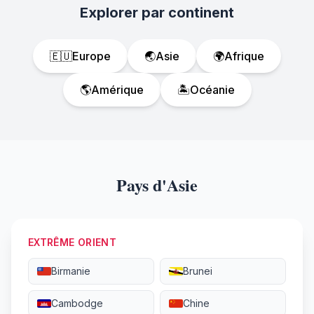
Explorer par continent
🇪🇺
Europe
🌏
Asie
🌍
Afrique
🌎
Amérique
🏝️
Océanie
Pays d'Asie
EXTRÊME ORIENT
Birmanie
Brunei
Cambodge
Chine