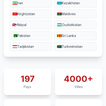
Iran
Kazakhstan
Kirghizistan
Maldives
Népal
Ouzbékistan
Pakistan
Sri Lanka
Tadjikistan
Turkménistan
197
4000+
Pays
Villes