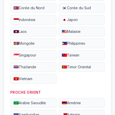
Corée du Nord
Corée du Sud
Indonésie
Japon
Laos
Malaisie
Mongolie
Philippines
Singapour
Taïwan
Thaïlande
Timor Oriental
Vietnam
PROCHE ORIENT
Arabie Saoudite
Arménie
Azerbaïdjan
Bahreïn