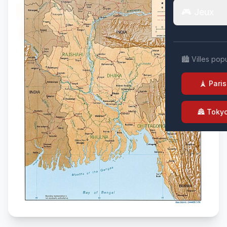
🎮 Jeux
🏙️ Villes pop
🗼 Paris
🏯 Toky