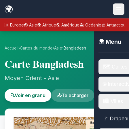
🌍
🇪🇺 Europe
🌏 Asie
🌍 Afrique
🌎 Amérique
🏝️ Océanie
🧊 Antarctique
🌍 Menu
Accueil
›
Cartes du monde
›
Asie
›
Bangladesh
Carte Bangladesh
🗺️ Cartes
Moyen Orient - Asie
🌐 Interacti
🔍
Voir en grand
📥
Telecharger
🏙️ Villes
🚩 Drapea