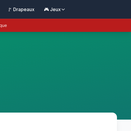
🚩 Drapeaux
🎮 Jeux
ique