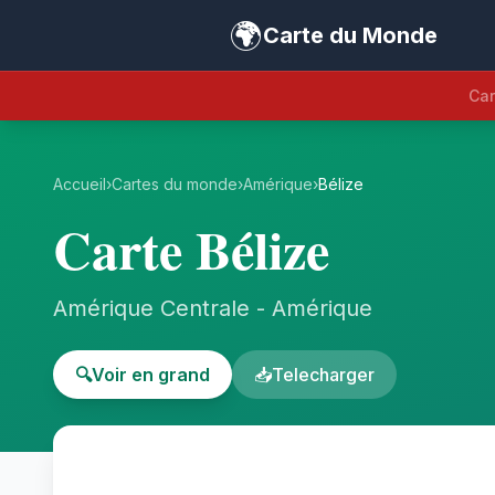
🌍
Carte du Monde
Car
Accueil
›
Cartes du monde
›
Amérique
›
Bélize
Carte Bélize
Amérique Centrale - Amérique
🔍
Voir en grand
📥
Telecharger