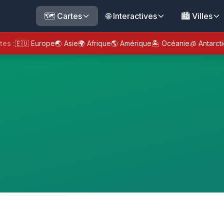
🗺️ Cartes
🌐 Interactives
🏙️ Villes
tes :
🇪🇺 Europe
🌏 Asie
🌍 Afrique
🌎 Amérique
🏝️ Océanie
🧊 Antarct