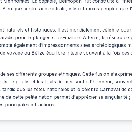
t Mennonites. La capitale, Belmopan, fut construite à l'int
. Bien que centre administratif, elle est moins peuplée que l
t naturels et historiques. Il est mondialement célèbre pour l
radis pour la plongée sous-marine. À terre, le réseau de 
 compte également d'impressionnants sites archéologiques
 voyage au Bélize équilibré intègre souvent à la fois ces sit
 de ses différents groupes ethniques. Cette fusion s'expri
ots, le poulet et les fruits de mer sont à l'honneur, souven
ndis que les fêtes nationales et le célèbre Carnaval de se
e de cette petite nation permet d'apprécier sa singularité ; 
ses principales attractions.