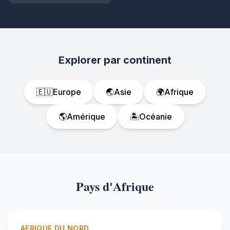
Explorer par continent
🇪🇺
Europe
🌏
Asie
🌍
Afrique
🌎
Amérique
🏝️
Océanie
Pays d'Afrique
AFRIQUE DU NORD