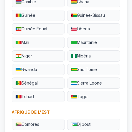
Gambie
Ghana
Guinée
Guinée-Bissau
Guinée Équat.
Libéria
Mali
Mauritanie
Niger
Nigéria
Rwanda
São Tomé
Sénégal
Sierra Leone
Tchad
Togo
AFRIQUE DE L'EST
Comores
Djibouti