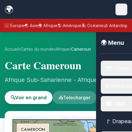
🌍
🇪🇺 Europe
🌏 Asie
🌍 Afrique
🌎 Amérique
🏝️ Océanie
🧊 Antarctique
🌍 Menu
Accueil
›
Cartes du monde
›
Afrique
›
Cameroun
Carte Cameroun
🗺️ Cartes
Afrique Sub-Saharienne - Afrique
🌐 Interacti
🔍
Voir en grand
📥
Telecharger
🏙️ Villes
🚩 Drapea