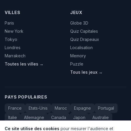
VILLES
JEUX
Paris
Globe 3D
New York
Quiz Capitales
Tokyo
Quiz Drapeaux
Londres
Localisation
Marrakech
Memory
Toutes les villes →
Puzzle
Tous les jeux →
PAYS POPULAIRES
France
Etats-Unis
Maroc
Espagne
Portugal
Italie
Allemagne
Canada
Japon
Australie
Bresil
Algerie
Tunisie
Belgique
Drapeaux
Ce site utilise des cookies
pour mesurer l'audience et