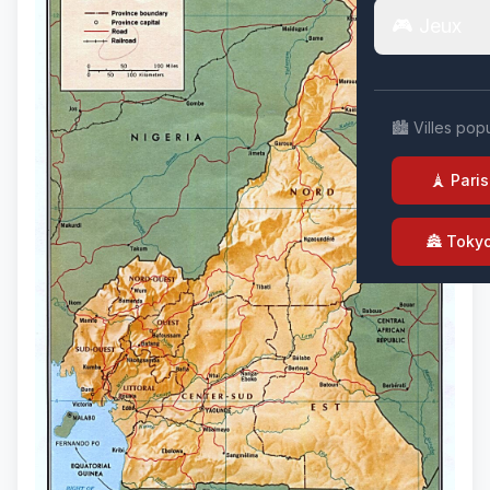
🎮 Jeux
🏙️ Villes pop
🗼 Paris
🏯 Toky