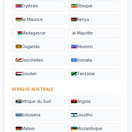
Érythrée
Éthiopie
Île Maurice
Kenya
Madagascar
Mayotte
Ouganda
Réunion
Seychelles
Somalie
Soudan
Tanzanie
AFRIQUE AUSTRALE
Afrique du Sud
Angola
Botswana
Lesotho
Malawi
Mozambique