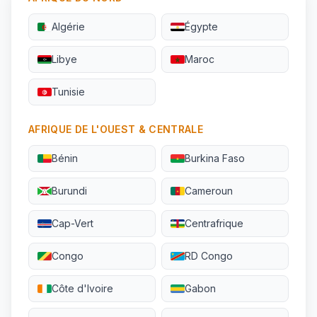
Algérie
Égypte
Libye
Maroc
Tunisie
AFRIQUE DE L'OUEST & CENTRALE
Bénin
Burkina Faso
Burundi
Cameroun
Cap-Vert
Centrafrique
Congo
RD Congo
Côte d'Ivoire
Gabon