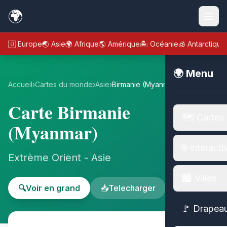
🌍
🇪🇺 Europe
🌏 Asie
🌍 Afrique
🌎 Amérique
🏝️ Océanie
🧊 Antarctique
🌍 Menu
Accueil
›
Cartes du monde
›
Asie
›
Birmanie (Myanmar)
Carte Birmanie
🗺️ Cartes
(Myanmar)
🌐 Interacti
Extrème Orient - Asie
🏙️ Villes
🔍
Voir en grand
📥
Telecharger
🚩 Drapea