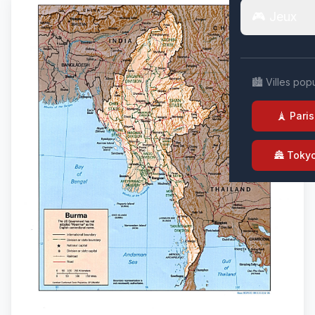
🎮 Jeux
🏙️ Villes pop
🗼 Paris
🏯 Toky