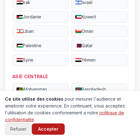
Irak
Israël
Jordanie
Koweït
Liban
Oman
Palestine
Qatar
Syrie
Yémen
ASIE CENTRALE
Afghanistan
Bangladesh
Ce site utilise des cookies
pour mesurer l'audience et
Bhoutan
Inde
ameliorer votre experience. En continuant, vous acceptez
l'utilisation de cookies conformement a notre
politique de
Iran
Kazakhstan
confidentialite
.
Refuser
Accepter
Kirghizistan
Maldives