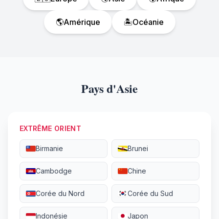
🌎
Amérique
🏝️
Océanie
Pays d'Asie
EXTRÊME ORIENT
Birmanie
Brunei
Cambodge
Chine
Corée du Nord
Corée du Sud
Indonésie
Japon