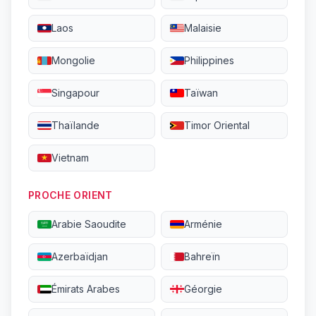
Laos
Malaisie
Mongolie
Philippines
Singapour
Taïwan
Thaïlande
Timor Oriental
Vietnam
PROCHE ORIENT
Arabie Saoudite
Arménie
Azerbaïdjan
Bahreïn
Émirats Arabes
Géorgie