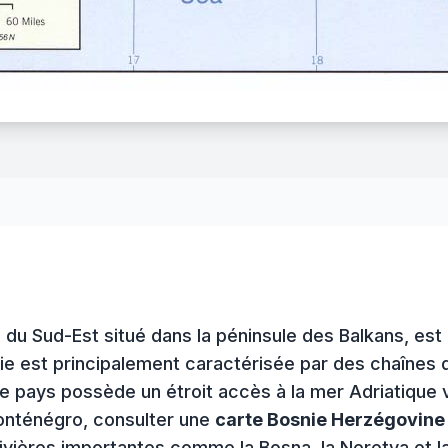
du Sud-Est situé dans la péninsule des Balkans, est
hie est principalement caractérisée par des chaînes
Le pays possède un étroit accès à la mer Adriatique vi
 Monténégro, consulter une
carte Bosnie Herzégovine
vières importantes comme la Bosna, la Neretva et la D