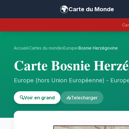
🌍
Carte du Monde
Car
Accueil
›
Cartes du monde
›
Europe
›
Bosnie Herzégovine
Carte Bosnie Herzé
Europe (hors Union Européenne) - Europ
🔍
Voir en grand
📥
Telecharger