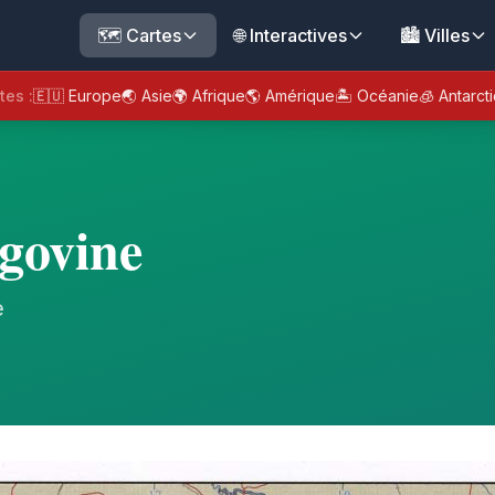
🗺️ Cartes
🌐 Interactives
🏙️ Villes
tes :
🇪🇺 Europe
🌏 Asie
🌍 Afrique
🌎 Amérique
🏝️ Océanie
🧊 Antarct
govine
e