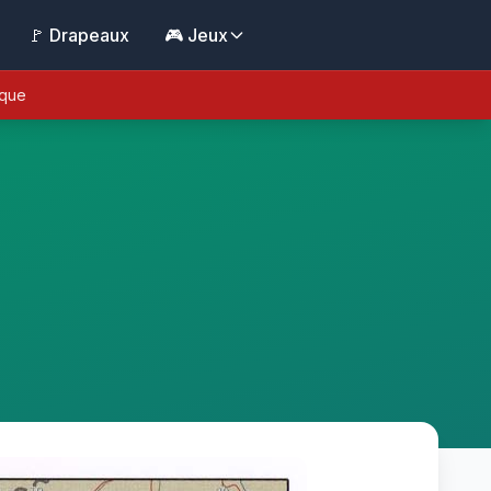
🚩 Drapeaux
🎮 Jeux
ique