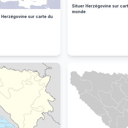
Situer Herzégovine sur car
monde
r Herzégovine sur carte du