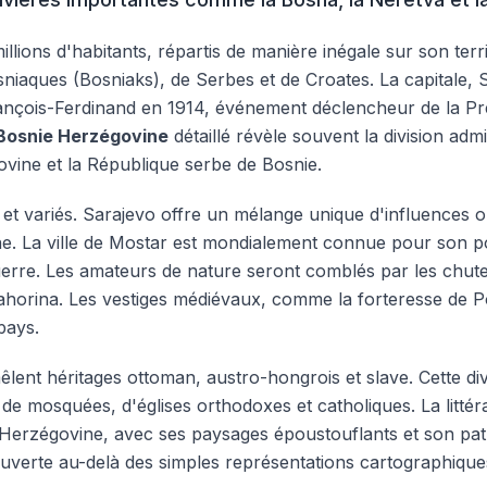
ions d'habitants, répartis de manière inégale sur son territo
iaques (Bosniaks), de Serbes et de Croates. La capitale, S
 François-Ferdinand en 1914, événement déclencheur de la Pr
 Bosnie Herzégovine
détaillé révèle souvent la division ad
ovine et la République serbe de Bosnie.
 et variés. Sarajevo offre un mélange unique d'influences o
aine. La ville de Mostar est mondialement connue pour son p
uerre. Les amateurs de nature seront comblés par les chutes
Jahorina. Les vestiges médiévaux, comme la forteresse de Poč
pays.
lent héritages ottoman, austro-hongrois et slave. Cette diver
ce de mosquées, d'églises orthodoxes et catholiques. La litté
e-Herzégovine, avec ses paysages époustouflants et son patr
ouverte au-delà des simples représentations cartographique