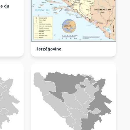
te du
Herzégovine