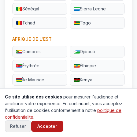
Sénégal
Sierra Leone
Tchad
Togo
AFRIQUE DE L'EST
Comores
Djibouti
Érythrée
Éthiopie
Île Maurice
Kenya
Madagascar
Mayotte
Ce site utilise des cookies
pour mesurer l'audience et
ameliorer votre experience. En continuant, vous acceptez
Ouganda
Réunion
l'utilisation de cookies conformement a notre
politique de
confidentialite
.
Seychelles
Somalie
Refuser
Accepter
Soudan
Tanzanie