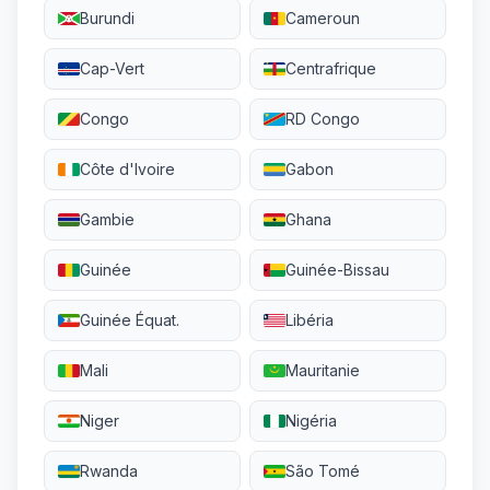
Burundi
Cameroun
Cap-Vert
Centrafrique
Congo
RD Congo
Côte d'Ivoire
Gabon
Gambie
Ghana
Guinée
Guinée-Bissau
Guinée Équat.
Libéria
Mali
Mauritanie
Niger
Nigéria
Rwanda
São Tomé