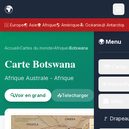
🌍
🇪🇺 Europe
🌏 Asie
🌍 Afrique
🌎 Amérique
🏝️ Océanie
🧊 Antarctique
🌍 Menu
Accueil
›
Cartes du monde
›
Afrique
›
Botswana
Carte Botswana
🗺️ Cartes
Afrique Australe - Afrique
🌐 Interacti
🔍
Voir en grand
📥
Telecharger
🏙️ Villes
🚩 Drapea