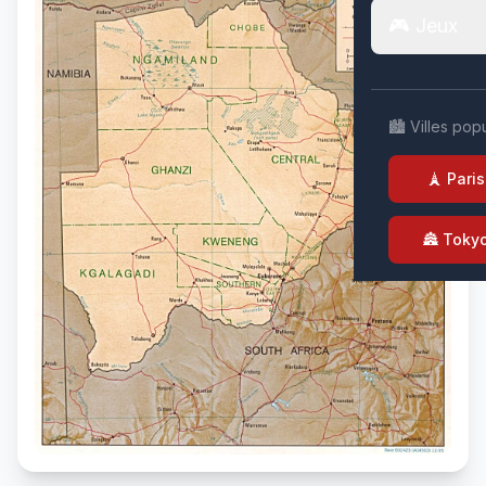
🎮 Jeux
🏙️ Villes pop
🗼 Paris
🏯 Toky