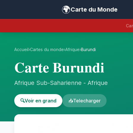
🌍
Carte du Monde
Car
Accueil
›
Cartes du monde
›
Afrique
›
Burundi
Carte Burundi
Afrique Sub-Saharienne - Afrique
🔍
Voir en grand
📥
Telecharger