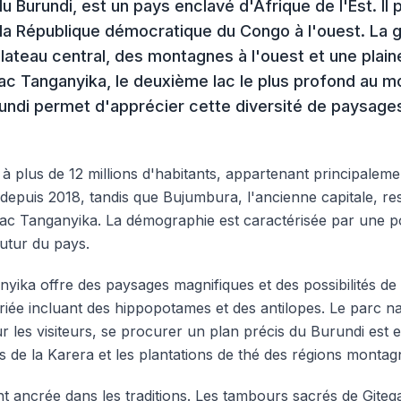
du Burundi, est un pays enclavé d'Afrique de l'Est. I
et la République démocratique du Congo à l'ouest. La
lateau central, des montagnes à l'ouest et une plaine
lac Tanganyika, le deuxième lac le plus profond au mo
rundi permet d'apprécier cette diversité de paysage
 plus de 12 millions d'habitants, appartenant principalem
ga depuis 2018, tandis que Bujumbura, l'ancienne capitale, r
 lac Tanganyika. La démographie est caractérisée par une po
futur du pays.
anyika offre des paysages magnifiques et des possibilités de
iée incluant des hippopotames et des antilopes. Le parc na
ur les visiteurs, se procurer un plan précis du Burundi est e
es de la Karera et les plantations de thé des régions monta
 ancrée dans les traditions. Les tambours sacrés de Gitega,