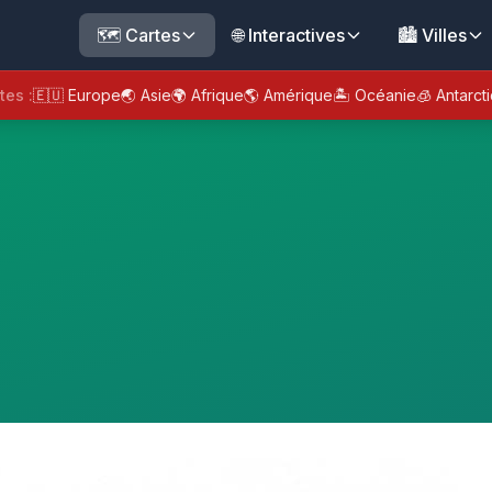
🗺️ Cartes
🌐 Interactives
🏙️ Villes
tes :
🇪🇺 Europe
🌏 Asie
🌍 Afrique
🌎 Amérique
🏝️ Océanie
🧊 Antarct