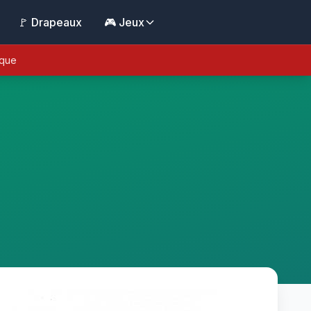
🚩 Drapeaux
🎮 Jeux
ique