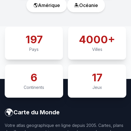
🌎
Amérique
🏝️
Océanie
197
4000+
Pays
Villes
6
17
Continents
Jeux
🌍
Carte du Monde
Votre atlas geographique en ligne depuis 2005. Cartes, plans