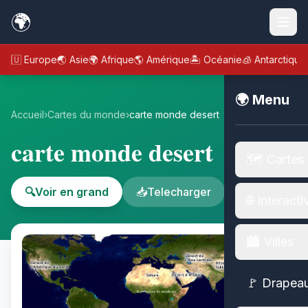
🌍
🇪🇺 Europe
🌏 Asie
🌍 Afrique
🌎 Amérique
🏝️ Océanie
🧊 Antarctique
🌍 Menu
Accueil
›
Cartes du monde
›
carte monde desert
carte monde desert
🗺️ Cartes
🔍
Voir en grand
📥
Telecharger
🌐 Interacti
🏙️ Villes
🚩 Drapea