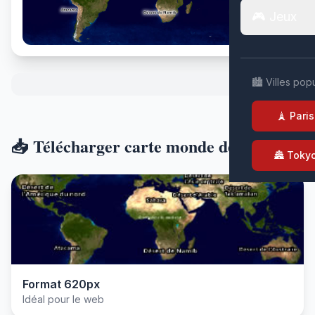
🎮 Jeux
🏙️ Villes pop
🗼 Paris
📥 Télécharger carte monde desert
🏯 Toky
Format 620px
Idéal pour le web