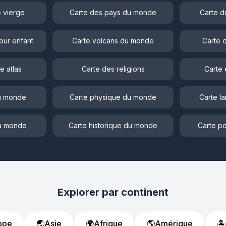
 vierge
Carte des pays du monde
Carte d
our enfant
Carte volcans du monde
Carte 
e atlas
Carte des religions
Carte 
du monde
Carte physique du monde
Carte l
du monde
Carte historique du monde
Carte po
Explorer par continent
ope
🌏
Asie
🌍
Afrique
🌎
Amérique
🏝️