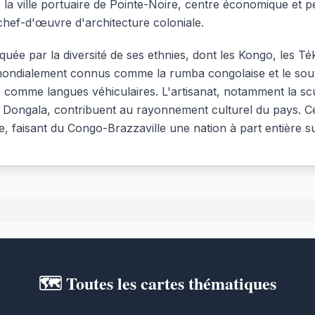
la ville portuaire de Pointe-Noire, centre économique et pét
chef-d'œuvre d'architecture coloniale.
rquée par la diversité de ses ethnies, dont les Kongo, les T
ondialement connus comme la rumba congolaise et le soukous
és comme langues véhiculaires. L'artisanat, notamment la scul
ongala, contribuent au rayonnement culturel du pays. Cett
e, faisant du Congo-Brazzaville une nation à part entière sur
🗺️ Toutes les cartes thématiques