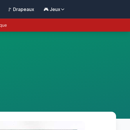
🚩 Drapeaux
🎮 Jeux
ique