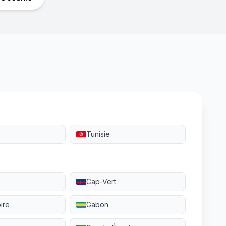
Tunisie
n
Cap-Vert
ire
Gabon