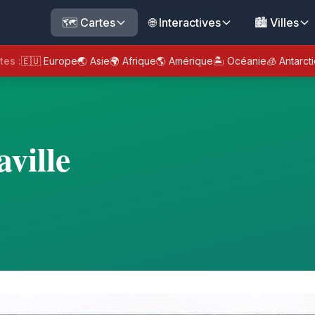
🗺️ Cartes
🌐 Interactives
🏙️ Villes
tes :
🇪🇺 Europe
🌏 Asie
🌍 Afrique
🌎 Amérique
🏝️ Océanie
🧊 Antarct
ville