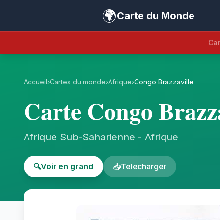
🌍
Carte du Monde
Car
Accueil
›
Cartes du monde
›
Afrique
›
Congo Brazzaville
Carte Congo Brazza
Afrique Sub-Saharienne - Afrique
🔍
Voir en grand
📥
Telecharger