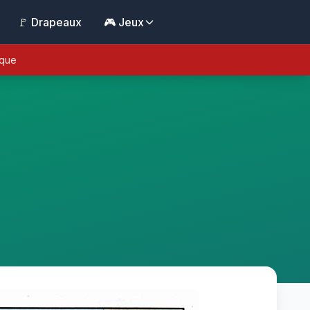
🚩 Drapeaux
🎮 Jeux
ique