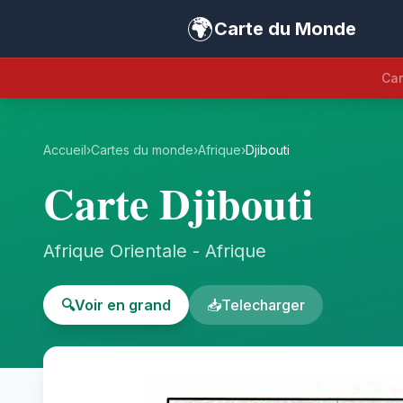
🌍
Carte du Monde
Car
Accueil
›
Cartes du monde
›
Afrique
›
Djibouti
Carte Djibouti
Afrique Orientale - Afrique
🔍
Voir en grand
📥
Telecharger