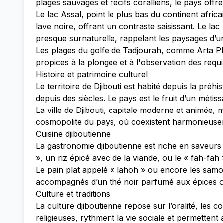
plages sauvages et récifs coralliens, le pays offr
Le lac Assal, point le plus bas du continent afric
lave noire, offrant un contraste saisissant. Le la
presque surnaturelle, rappelant les paysages d’u
Les plages du golfe de Tadjourah, comme Arta Pla
propices à la plongée et à l'observation des req
Histoire et patrimoine culturel
Le territoire de Djibouti est habité depuis la préhi
depuis des siècles. Le pays est le fruit d’un métis
La ville de Djibouti, capitale moderne et animée, m
cosmopolite du pays, où coexistent harmonieusem
Cuisine djiboutienne
La gastronomie djiboutienne est riche en saveurs 
», un riz épicé avec de la viande, ou le « fah-fah
Le pain plat appelé « lahoh » ou encore les sam
accompagnés d’un thé noir parfumé aux épices ou 
Culture et traditions
La culture djiboutienne repose sur l’oralité, les 
religieuses, rythment la vie sociale et permettent