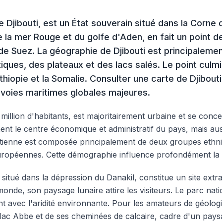
de Djibouti, est un État souverain situé dans la Corne
e la mer Rouge et du golfe d'Aden, en fait un point 
 de Suez. La géographie de Djibouti est principaleme
ques, des plateaux et des lacs salés. Le point culmi
Éthiopie et la Somalie. Consulter une carte de Djibou
 voies maritimes globales majeures.
illion d'habitants, est majoritairement urbaine et se concent
t le centre économique et administratif du pays, mais auss
utienne est composée principalement de deux groupes ethniq
opéennes. Cette démographie influence profondément la cul
, situé dans la dépression du Danakil, constitue un site extra
onde, son paysage lunaire attire les visiteurs. Le parc nati
nt avec l'aridité environnante. Pour les amateurs de géologi
lac Abbe et de ses cheminées de calcaire, cadre d'un paysa