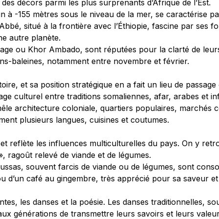
e des décors parmi les plus surprenants d’Afrique de l’Est.
ain à -155 mètres sous le niveau de la mer, se caractérise 
c Abbé, situé à la frontière avec l’Éthiopie, fascine par se
ne autre planète.
ge ou Khor Ambado, sont réputées pour la clarté de leurs 
uins-baleines, notamment entre novembre et février.
stoire, et sa position stratégique en a fait un lieu de passage
sage culturel entre traditions somaliennes, afar, arabes et i
êle architecture coloniale, quartiers populaires, marchés col
ent plusieurs langues, cuisines et coutumes.
et reflète les influences multiculturelles du pays. On y re
 », ragoût relevé de viande et de légumes.
oussas, souvent farcis de viande ou de légumes, sont cons
d’un café au gingembre, très apprécié pour sa saveur et s
contes, les danses et la poésie. Les danses traditionnelles, 
 aux générations de transmettre leurs savoirs et leurs valeur