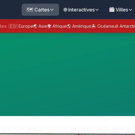
🗺️ Cartes
🌐 Interactives
🏙️ Villes
tes :
🇪🇺 Europe
🌏 Asie
🌍 Afrique
🌎 Amérique
🏝️ Océanie
🧊 Antarct