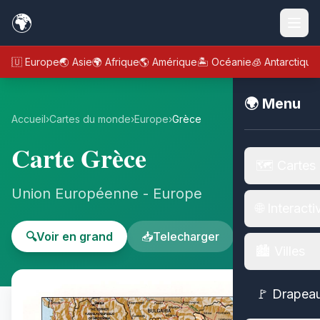
🌍
🇪🇺 Europe
🌏 Asie
🌍 Afrique
🌎 Amérique
🏝️ Océanie
🧊 Antarctique
🌍 Menu
Accueil
›
Cartes du monde
›
Europe
›
Grèce
Carte Grèce
🗺️ Cartes
Union Européenne - Europe
🌐 Interacti
🔍
Voir en grand
📥
Telecharger
🏙️ Villes
🚩 Drapea