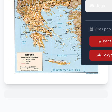
🎮 Jeux
🏙️ Villes pop
🗼 Paris
🏯 Toky