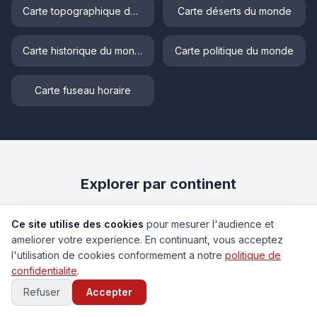
Carte topographique du monde
Carte déserts du monde
Carte historique du monde
Carte politique du monde
Carte fuseau horaire
Explorer par continent
Ce site utilise des cookies
pour mesurer l'audience et
🇪🇺
Europe
🌏
Asie
🌍
Afrique
ameliorer votre experience. En continuant, vous acceptez
l'utilisation de cookies conformement a notre
politique de
🌎
Amérique
🏝️
Océanie
confidentialite
.
Refuser
Accepter