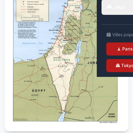
🎮 Jeux
🏙️ Villes pop
🗼 Paris
🏯 Toky