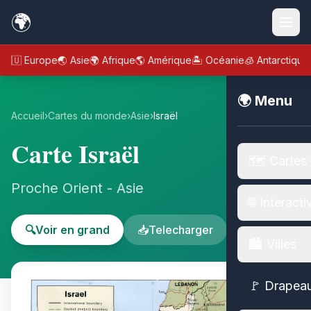
🌍
🇪🇺 Europe
🌏 Asie
🌍 Afrique
🌎 Amérique
🏝️ Océanie
🧊 Antarctique
🌍 Menu
Accueil
›
Cartes du monde
›
Asie
›
Israël
Carte Israël
🗺️ Cartes
Proche Orient - Asie
🌐 Interacti
🔍
Voir en grand
📥
Telecharger
🏙️ Villes
🚩 Drapea