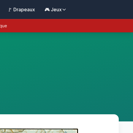
🚩 Drapeaux
🎮 Jeux
ique