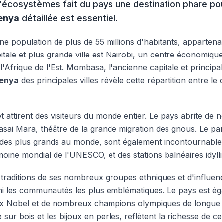
'écosystèmes fait du pays une destination phare pour
enya
détaillée est essentiel.
e population de plus de 55 millions d'habitants, apparten
pitale et plus grande ville est Nairobi, un centre économi
Afrique de l'Est. Mombasa, l'ancienne capitale et principa
Kenya
des principales villes révèle cette répartition entre le
et attirent des visiteurs du monde entier. Le pays abrite d
asai Mara, théâtre de la grande migration des gnous. Le par
un des plus grands au monde, sont également incontournables
moine mondial de l'UNESCO, et des stations balnéaires idyll
 traditions de ses nombreux groupes ethniques et d'influe
rmi les communautés les plus emblématiques. Le pays est éga
prix Nobel et de nombreux champions olympiques de longue d
e sur bois et les bijoux en perles, reflètent la richesse de 