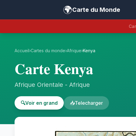
🌍
Carte du Monde
Car
Accueil
›
Cartes du monde
›
Afrique
›
Kenya
Carte Kenya
Afrique Orientale - Afrique
🔍
Voir en grand
📥
Telecharger