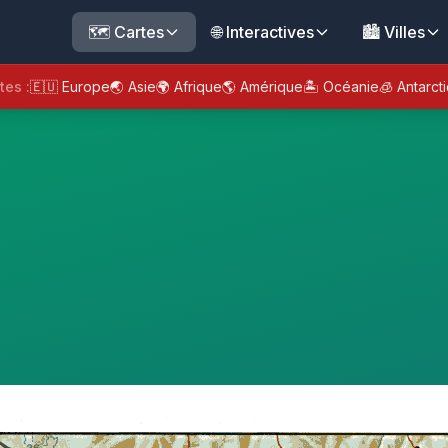
🗺️ Cartes
🌐 Interactives
🏙️ Villes
tes :
🇪🇺 Europe
🌏 Asie
🌍 Afrique
🌎 Amérique
🏝️ Océanie
🧊 Antarct