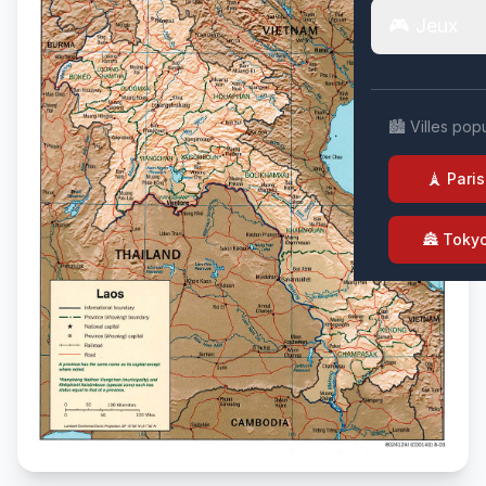
🎮 Jeux
🏙️ Villes pop
🗼 Paris
🏯 Toky