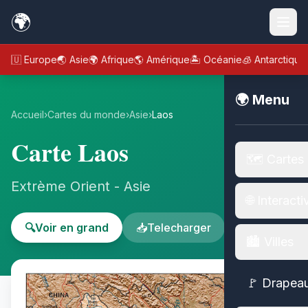
🌍
🇪🇺 Europe
🌏 Asie
🌍 Afrique
🌎 Amérique
🏝️ Océanie
🧊 Antarctique
🌍 Menu
Accueil
›
Cartes du monde
›
Asie
›
Laos
Carte Laos
🗺️ Cartes
Extrème Orient - Asie
🌐 Interacti
🔍
Voir en grand
📥
Telecharger
🏙️ Villes
🚩 Drapea