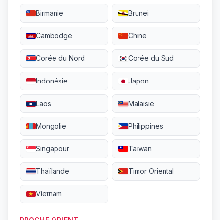
Birmanie
Brunei
Cambodge
Chine
Corée du Nord
Corée du Sud
Indonésie
Japon
Laos
Malaisie
Mongolie
Philippines
Singapour
Taïwan
Thaïlande
Timor Oriental
Vietnam
PROCHE ORIENT