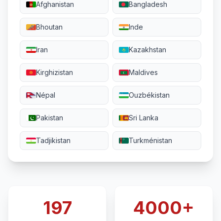
Afghanistan
Bangladesh
Bhoutan
Inde
Iran
Kazakhstan
Kirghizistan
Maldives
Népal
Ouzbékistan
Pakistan
Sri Lanka
Tadjikistan
Turkménistan
197
4000+