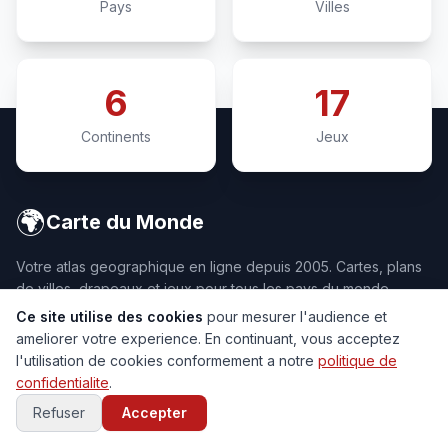
Pays
Villes
6
17
Continents
Jeux
🌍
Carte du Monde
Votre atlas geographique en ligne depuis 2005. Cartes, plans
de villes, drapeaux et jeux pour tous les pays du monde.
Ce site utilise des cookies
pour mesurer l'audience et
ameliorer votre experience. En continuant, vous acceptez
l'utilisation de cookies conformement a notre
politique de
confidentialite
.
CARTES
CONTINENTS
Refuser
Accepter
Carte du Monde
Europe