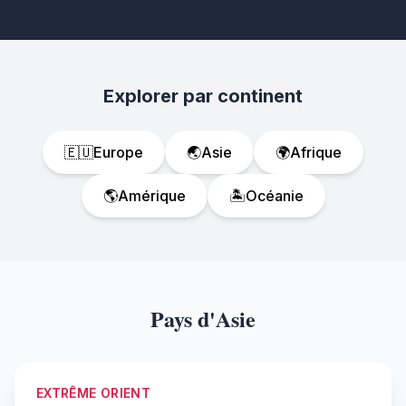
Explorer par continent
🇪🇺
Europe
🌏
Asie
🌍
Afrique
🌎
Amérique
🏝️
Océanie
Pays d'Asie
EXTRÊME ORIENT