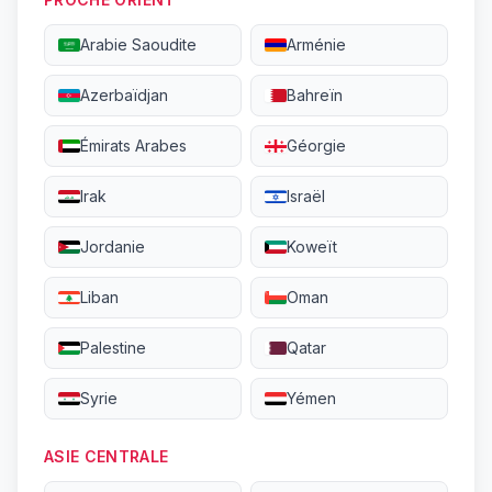
Arabie Saoudite
Arménie
Azerbaïdjan
Bahreïn
Émirats Arabes
Géorgie
Irak
Israël
Jordanie
Koweït
Liban
Oman
Palestine
Qatar
Syrie
Yémen
ASIE CENTRALE