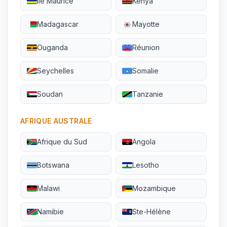
Île Maurice
Kenya
Madagascar
Mayotte
Ouganda
Réunion
Seychelles
Somalie
Soudan
Tanzanie
AFRIQUE AUSTRALE
Afrique du Sud
Angola
Botswana
Lesotho
Malawi
Mozambique
Namibie
Ste-Hélène