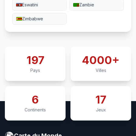
Eswatini
Zambie
Zimbabwe
197
4000+
Pays
Villes
6
17
Continents
Jeux
🌍
Carte du Monde