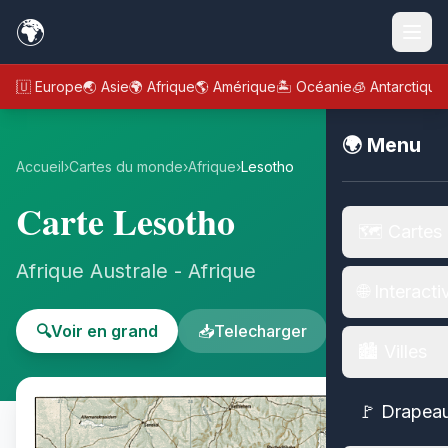
🌍
🇪🇺 Europe
🌏 Asie
🌍 Afrique
🌎 Amérique
🏝️ Océanie
🧊 Antarctique
🌍 Menu
Accueil
›
Cartes du monde
›
Afrique
›
Lesotho
Carte Lesotho
🗺️ Cartes
Afrique Australe - Afrique
🌐 Interacti
🔍
Voir en grand
📥
Telecharger
🏙️ Villes
🚩 Drapea