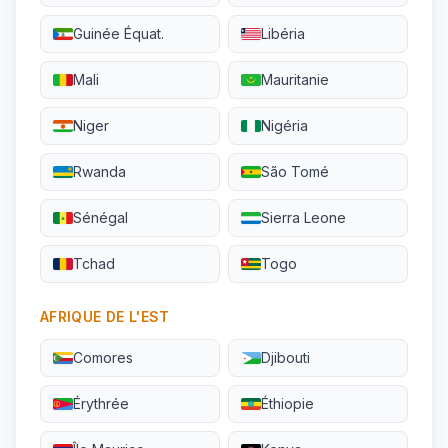
Guinée Équat.
Libéria
Mali
Mauritanie
Niger
Nigéria
Rwanda
São Tomé
Sénégal
Sierra Leone
Tchad
Togo
AFRIQUE DE L'EST
Comores
Djibouti
Érythrée
Éthiopie