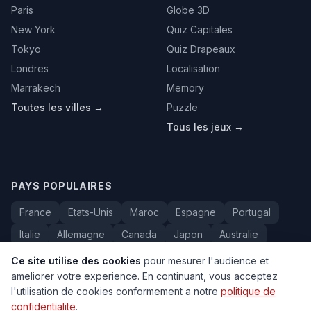
Paris
Globe 3D
New York
Quiz Capitales
Tokyo
Quiz Drapeaux
Londres
Localisation
Marrakech
Memory
Toutes les villes →
Puzzle
Tous les jeux →
PAYS POPULAIRES
France
Etats-Unis
Maroc
Espagne
Portugal
Italie
Allemagne
Canada
Japon
Australie
Bresil
Algerie
Tunisie
Belgique
Drapeaux
Ce site utilise des cookies
pour mesurer l'audience et
ameliorer votre experience. En continuant, vous acceptez
l'utilisation de cookies conformement a notre
politique de
confidentialite
.
© 2005-2026 Carte du Monde. Tous droits reserves.