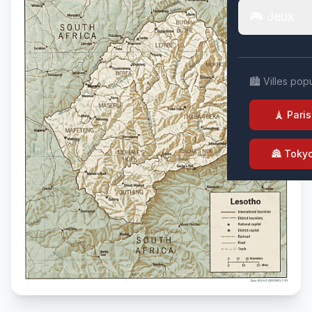
🎮 Jeux
🏙️ Villes pop
🗼 Paris
🏯 Toky