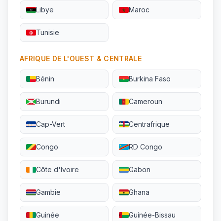
Libye
Maroc
Tunisie
AFRIQUE DE L'OUEST & CENTRALE
Bénin
Burkina Faso
Burundi
Cameroun
Cap-Vert
Centrafrique
Congo
RD Congo
Côte d'Ivoire
Gabon
Gambie
Ghana
Guinée
Guinée-Bissau