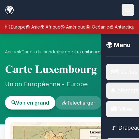
🌍
🇪🇺 Europe
🌏 Asie
🌍 Afrique
🌎 Amérique
🏝️ Océanie
🧊 Antarctique
🌍 Menu
Accueil
›
Cartes du monde
›
Europe
›
Luxembourg
Carte Luxembourg
🗺️ Cartes
Union Européenne - Europe
🌐 Interacti
🔍
Voir en grand
📥
Telecharger
🏙️ Villes
🚩 Drapea