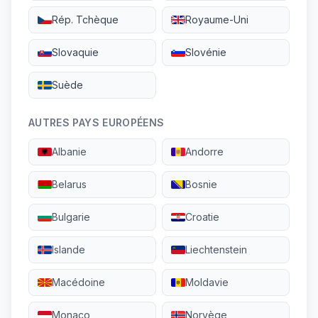
Rép. Tchèque
Royaume-Uni
Slovaquie
Slovénie
Suède
AUTRES PAYS EUROPÉENS
Albanie
Andorre
Belarus
Bosnie
Bulgarie
Croatie
Islande
Liechtenstein
Macédoine
Moldavie
Monaco
Norvège