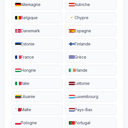
Allemagne
Autriche
Belgique
Chypre
Danemark
Espagne
Estonie
Finlande
France
Grèce
Hongrie
Irlande
Italie
Lettonie
Lituanie
Luxembourg
Malte
Pays-Bas
Pologne
Portugal