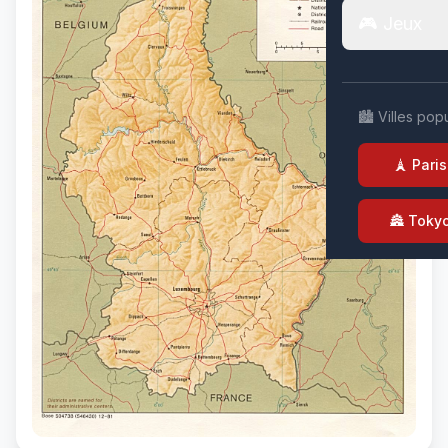
🎮 Jeux
🏙️ Villes pop
🗼 Paris
🏯 Toky