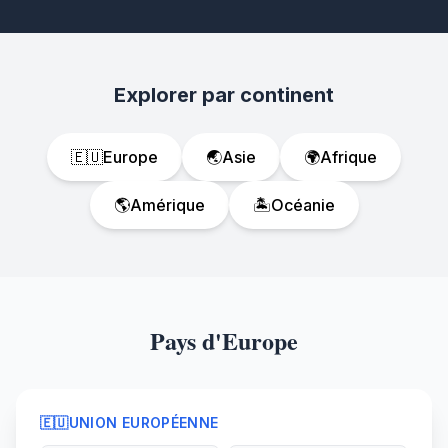
Explorer par continent
🇪🇺
Europe
🌏
Asie
🌍
Afrique
🌎
Amérique
🏝️
Océanie
Pays d'Europe
🇪🇺
UNION EUROPÉENNE