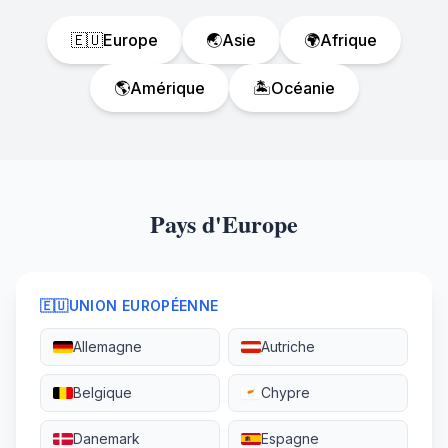
🇪🇺
Europe
🌏
Asie
🌍
Afrique
🌎
Amérique
🏝️
Océanie
Pays d'Europe
🇪🇺
UNION EUROPÉENNE
Allemagne
Autriche
Belgique
Chypre
Danemark
Espagne