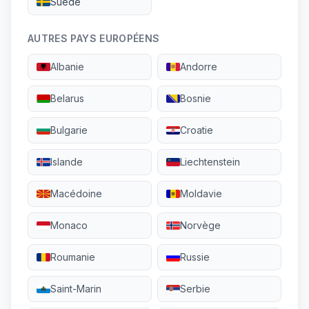
Suède
AUTRES PAYS EUROPÉENS
Albanie
Andorre
Belarus
Bosnie
Bulgarie
Croatie
Islande
Liechtenstein
Macédoine
Moldavie
Monaco
Norvège
Roumanie
Russie
Saint-Marin
Serbie