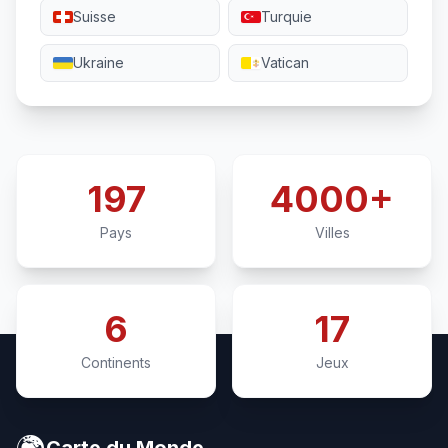
Suisse
Turquie
Ukraine
Vatican
197
4000+
Pays
Villes
6
17
Continents
Jeux
🌍
Carte du Monde