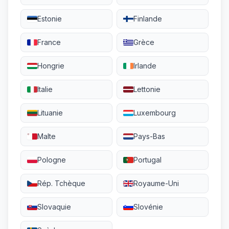
Estonie
Finlande
France
Grèce
Hongrie
Irlande
Italie
Lettonie
Lituanie
Luxembourg
Malte
Pays-Bas
Pologne
Portugal
Rép. Tchèque
Royaume-Uni
Slovaquie
Slovénie