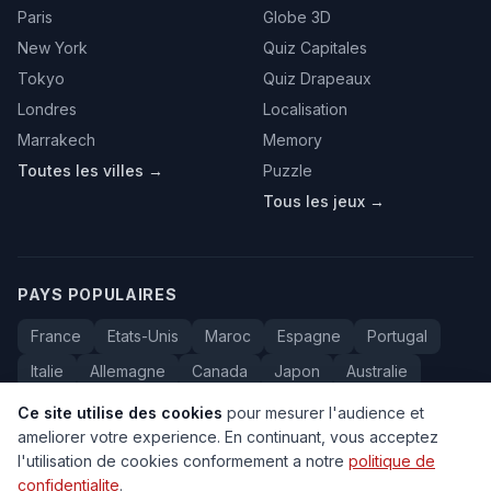
Paris
Globe 3D
New York
Quiz Capitales
Tokyo
Quiz Drapeaux
Londres
Localisation
Marrakech
Memory
Toutes les villes →
Puzzle
Tous les jeux →
PAYS POPULAIRES
France
Etats-Unis
Maroc
Espagne
Portugal
Italie
Allemagne
Canada
Japon
Australie
Bresil
Algerie
Tunisie
Belgique
Drapeaux
Ce site utilise des cookies
pour mesurer l'audience et
ameliorer votre experience. En continuant, vous acceptez
l'utilisation de cookies conformement a notre
politique de
confidentialite
.
© 2005-2026 Carte du Monde. Tous droits reserves.