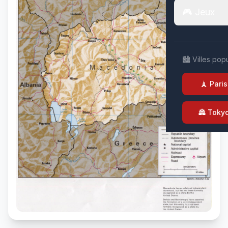
🎮 Jeux
🏙️ Villes pop
🗼 Paris
🏯 Toky