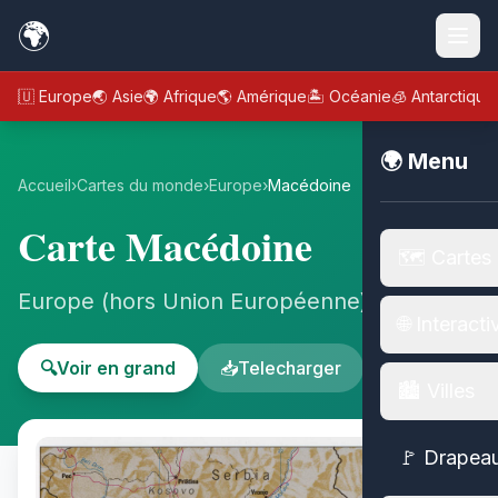
🌍
🇪🇺 Europe
🌏 Asie
🌍 Afrique
🌎 Amérique
🏝️ Océanie
🧊 Antarctique
🌍 Menu
Accueil
›
Cartes du monde
›
Europe
›
Macédoine
Carte Macédoine
🗺️ Cartes
Europe (hors Union Européenne) - Europe
🌐 Interacti
🔍
Voir en grand
📥
Telecharger
🏙️ Villes
🚩 Drapea