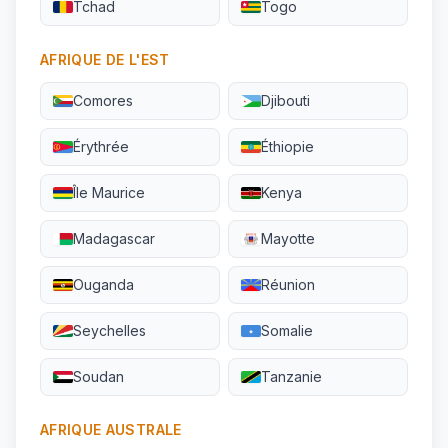
Tchad
Togo
AFRIQUE DE L'EST
Comores
Djibouti
Érythrée
Éthiopie
Île Maurice
Kenya
Madagascar
Mayotte
Ouganda
Réunion
Seychelles
Somalie
Soudan
Tanzanie
AFRIQUE AUSTRALE