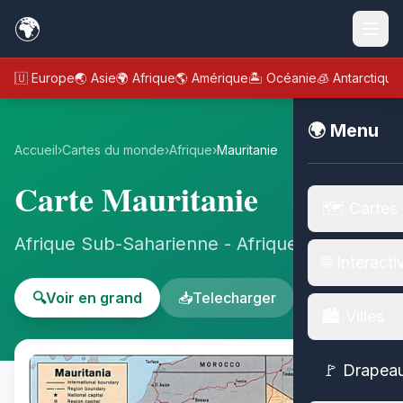
🌍
🇪🇺 Europe
🌏 Asie
🌍 Afrique
🌎 Amérique
🏝️ Océanie
🧊 Antarctique
🌍 Menu
Accueil
›
Cartes du monde
›
Afrique
›
Mauritanie
Carte Mauritanie
🗺️ Cartes
Afrique Sub-Saharienne - Afrique
🌐 Interacti
🔍
Voir en grand
📥
Telecharger
🏙️ Villes
🚩 Drapea