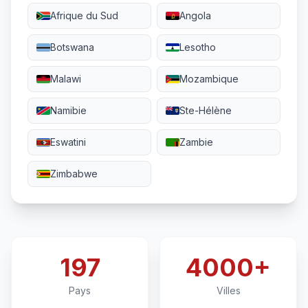
Afrique du Sud
Angola
Botswana
Lesotho
Malawi
Mozambique
Namibie
Ste-Hélène
Eswatini
Zambie
Zimbabwe
197
4000+
Pays
Villes