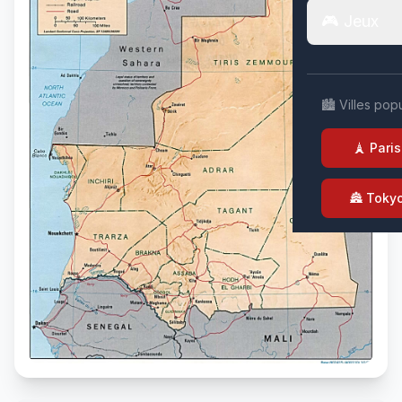
🎮 Jeux
🏙️ Villes pop
🗼 Paris
🏯 Toky