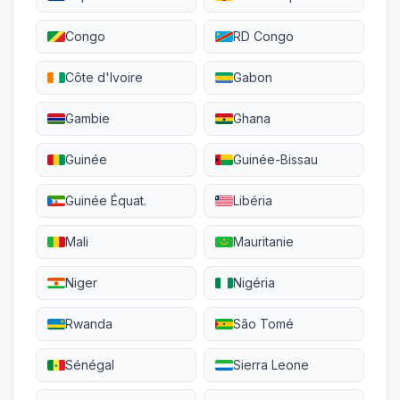
Congo
RD Congo
Côte d'Ivoire
Gabon
Gambie
Ghana
Guinée
Guinée-Bissau
Guinée Équat.
Libéria
Mali
Mauritanie
Niger
Nigéria
Rwanda
São Tomé
Sénégal
Sierra Leone