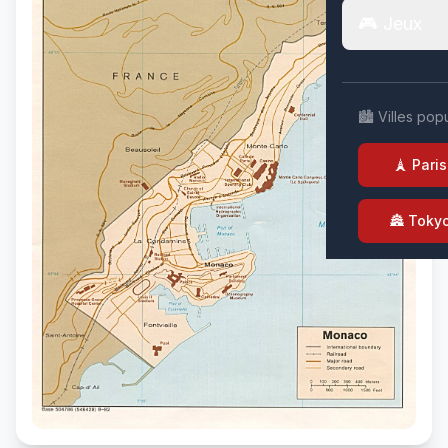
🎮 Jeux
🏙️ Villes pop
🗼 Paris
🏯 Toky