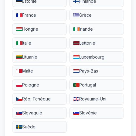
Estonie
Finlande
France
Grèce
Hongrie
Irlande
Italie
Lettonie
Lituanie
Luxembourg
Malte
Pays-Bas
Pologne
Portugal
Rép. Tchèque
Royaume-Uni
Slovaquie
Slovénie
Suède