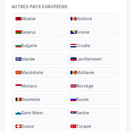
AUTRES PAYS EUROPÉENS
Albanie
Andorre
Belarus
Bosnie
Bulgarie
Croatie
Islande
Liechtenstein
Macédoine
Moldavie
Monaco
Norvège
Roumanie
Russie
Saint-Marin
Serbie
Suisse
Turquie