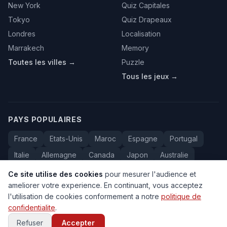
New York
Quiz Capitales
Tokyo
Quiz Drapeaux
Londres
Localisation
Marrakech
Memory
Toutes les villes →
Puzzle
Tous les jeux →
PAYS POPULAIRES
France
Etats-Unis
Maroc
Espagne
Portugal
Italie
Allemagne
Canada
Japon
Australie
Bresil
Algerie
Tunisie
Belgique
Drapeaux
Ce site utilise des cookies
pour mesurer l'audience et
ameliorer votre experience. En continuant, vous acceptez
l'utilisation de cookies conformement a notre
politique de
confidentialite
.
© 2005-2026 Carte du Monde. Tous droits reserves.
FAQ
•
Contact
•
Confidentialite
•
Voyage au Maroc
Refuser
Accepter