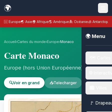
🌍
🇪🇺 Europe
🌏 Asie
🌍 Afrique
🌎 Amérique
🏝️ Océanie
🧊 Antarctique
🌍 Menu
Accueil
›
Cartes du monde
›
Europe
›
Monaco
Carte Monaco
🗺️ Cartes
Europe (hors Union Européenne) - Europe
🌐 Interacti
🔍
Voir en grand
📥
Telecharger
🏙️ Villes
🚩 Drapea