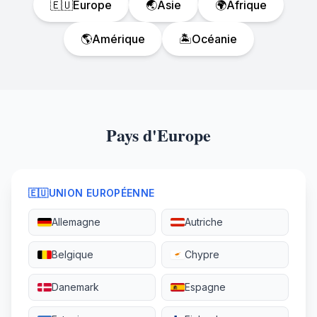
🇪🇺
Europe
🌏
Asie
🌍
Afrique
🌎
Amérique
🏝️
Océanie
Pays d'Europe
🇪🇺
UNION EUROPÉENNE
Allemagne
Autriche
Belgique
Chypre
Danemark
Espagne