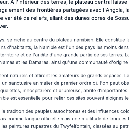
ur. À l'intérieur des terres, le plateau central laisse
également des frontières partagées avec l'Angola, la
 variété de reliefs, allant des dunes ocres de Sossus
ver.
ys, se niche au centre du plateau namibien. Elle constitue 
ons d'habitants, la Namibie est l'un des pays les moins den
territoire et de l'aridité d'une grande partie de ses terres.
s Namas et les Damaras, ainsi qu'une communauté d'origin
ement naturels et attirent les amateurs de grands espaces. 
st un sanctuaire animalier de premier ordre où l'on peut ob
uelettes, inhospitalière et brumeuse, abrite d'importantes 
mibie est essentielle pour relier ces sites souvent éloignés l
 la tradition des peuples autochtones et des influences colo
lais comme langue officielle mais une multitude de langues lo
ls, les peintures rupestres du Twyfelfontein, classées au pa