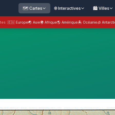
🗺️ Cartes
🌐 Interactives
🏙️ Villes
tes :
🇪🇺 Europe
🌏 Asie
🌍 Afrique
🌎 Amérique
🏝️ Océanie
🧊 Antarct