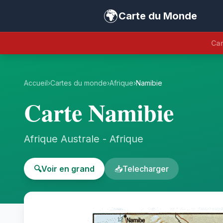
🌍
Carte du Monde
Car
Accueil
›
Cartes du monde
›
Afrique
›
Namibie
Carte Namibie
Afrique Australe - Afrique
🔍
Voir en grand
📥
Telecharger