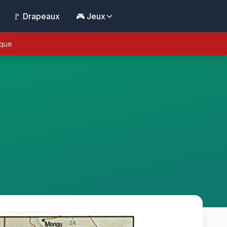
🚩 Drapeaux
🎮 Jeux
ique