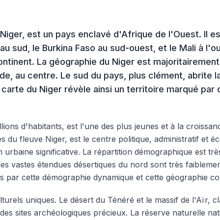
Niger, est un pays enclavé d'Afrique de l'Ouest. Il est
in au sud, le Burkina Faso au sud-ouest, et le Mali à l
continent. La géographie du Niger est majoritairemen
ide, au centre. Le sud du pays, plus clément, abrite la
 la carte du Niger révèle ainsi un territoire marqué p
lions d'habitants, est l'une des plus jeunes et à la croissan
s du fleuve Niger, est le centre politique, administratif et
n urbaine significative. La répartition démographique est tr
les vastes étendues désertiques du nord sont très faibleme
és par cette démographie dynamique et cette géographie co
ulturels uniques. Le désert du Ténéré et le massif de l'Aïr
des sites archéologiques précieux. La réserve naturelle nat