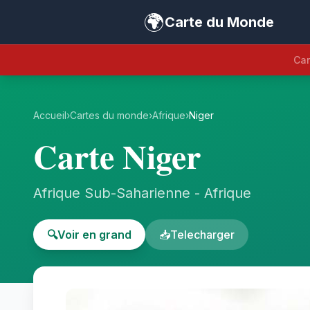
🌍
Carte du Monde
Car
Accueil
›
Cartes du monde
›
Afrique
›
Niger
Carte Niger
Afrique Sub-Saharienne - Afrique
🔍
Voir en grand
📥
Telecharger