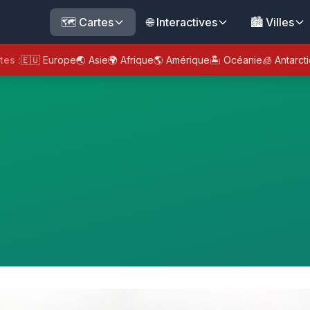
🗺️ Cartes
🌐 Interactives
🏙️ Villes
tes :
🇪🇺 Europe
🌏 Asie
🌍 Afrique
🌎 Amérique
🏝️ Océanie
🧊 Antarct