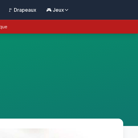
🚩 Drapeaux
🎮 Jeux
ique