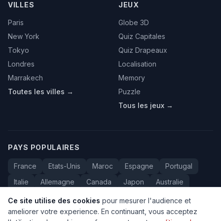
VILLES
JEUX
Paris
Globe 3D
New York
Quiz Capitales
Tokyo
Quiz Drapeaux
Londres
Localisation
Marrakech
Memory
Toutes les villes →
Puzzle
Tous les jeux →
PAYS POPULAIRES
France
Etats-Unis
Maroc
Espagne
Portugal
Italie
Allemagne
Canada
Japon
Australie
Bresil
Algerie
Tunisie
Belgique
Drapeaux
Ce site utilise des cookies
pour mesurer l'audience et
ameliorer votre experience. En continuant, vous acceptez