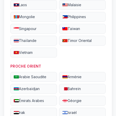
Laos
Malaisie
Mongolie
Philippines
Singapour
Taïwan
Thaïlande
Timor Oriental
Vietnam
PROCHE ORIENT
Arabie Saoudite
Arménie
Azerbaïdjan
Bahreïn
Émirats Arabes
Géorgie
Irak
Israël