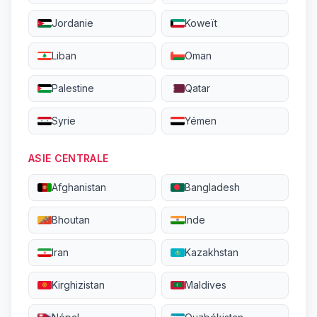
Jordanie
Koweït
Liban
Oman
Palestine
Qatar
Syrie
Yémen
ASIE CENTRALE
Afghanistan
Bangladesh
Bhoutan
Inde
Iran
Kazakhstan
Kirghizistan
Maldives