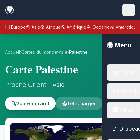
🌍
🇪🇺 Europe
🌏 Asie
🌍 Afrique
🌎 Amérique
🏝️ Océanie
🧊 Antarctique
🌍 Menu
Accueil
›
Cartes du monde
›
Asie
›
Palestine
Carte Palestine
🗺️ Cartes
Proche Orient - Asie
🌐 Interacti
🔍
Voir en grand
📥
Telecharger
🏙️ Villes
🚩 Drapea