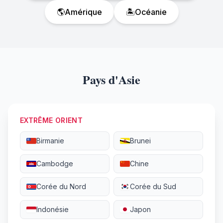
🌎
Amérique
🏝️
Océanie
Pays d'Asie
EXTRÊME ORIENT
Birmanie
Brunei
Cambodge
Chine
Corée du Nord
Corée du Sud
Indonésie
Japon