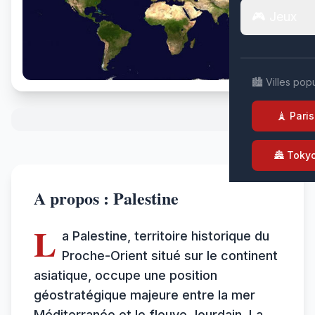
🎮 Jeux
🏙️ Villes pop
🗼 Paris
🏯 Toky
A propos : Palestine
L
a Palestine, territoire historique du
Proche-Orient situé sur le continent
asiatique, occupe une position
géostratégique majeure entre la mer
Méditerranée et le fleuve Jourdain. La