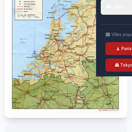
🎮 Jeux
🏙️ Villes pop
🗼 Paris
🏯 Toky