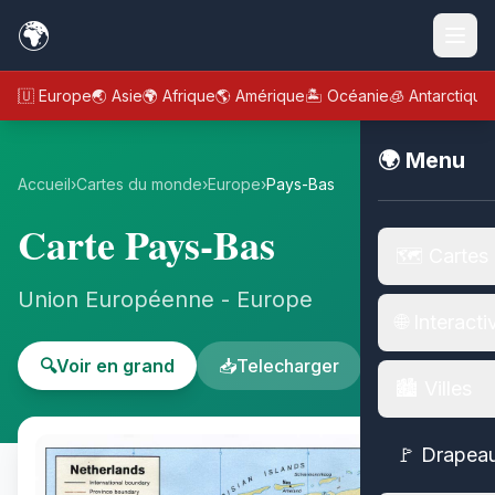
🌍
🇪🇺 Europe
🌏 Asie
🌍 Afrique
🌎 Amérique
🏝️ Océanie
🧊 Antarctique
🌍 Menu
Accueil
›
Cartes du monde
›
Europe
›
Pays-Bas
Carte Pays-Bas
🗺️ Cartes
Union Européenne - Europe
🌐 Interacti
🔍
Voir en grand
📥
Telecharger
🏙️ Villes
🚩 Drapea