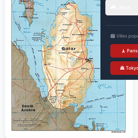
🎮 Jeux
🏙️ Villes pop
🗼 Paris
🏯 Toky