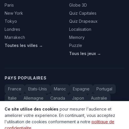
Paris
Globe 3D
New York
Quiz Capitales
Tokyo
Quiz Drapeaux
Londres
Localisation
Marrakech
Memory
Toutes les villes →
Puzzle
Tous les jeux →
PAYS POPULAIRES
France
Etats-Unis
Maroc
Espagne
Portugal
Italie
Allemagne
Canada
Japon
Australie
Bresil
Algerie
Tunisie
Belgique
Drapeaux
Ce site utilise des cookies
pour mesurer l'audience et
ameliorer votre experience. En continuant, vous acceptez
l'utilisation de cookies conformement a notre
politique de
confidentialite
.
© 2005-2026 Carte du Monde. Tous droits reserves.