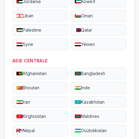
Jordanie
Koweït
Liban
Oman
Palestine
Qatar
Syrie
Yémen
ASIE CENTRALE
Afghanistan
Bangladesh
Bhoutan
Inde
Iran
Kazakhstan
Kirghizistan
Maldives
Népal
Ouzbékistan