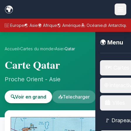
🌍
🇪🇺 Europe
🌏 Asie
🌍 Afrique
🌎 Amérique
🏝️ Océanie
🧊 Antarctique
🌍 Menu
Accueil
›
Cartes du monde
›
Asie
›
Qatar
Carte Qatar
🗺️ Cartes
Proche Orient - Asie
🌐 Interacti
🔍
Voir en grand
📥
Telecharger
🏙️ Villes
🚩 Drapea