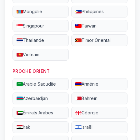
Mongolie
Philippines
Singapour
Taïwan
Thaïlande
Timor Oriental
Vietnam
PROCHE ORIENT
Arabie Saoudite
Arménie
Azerbaïdjan
Bahreïn
Émirats Arabes
Géorgie
Irak
Israël