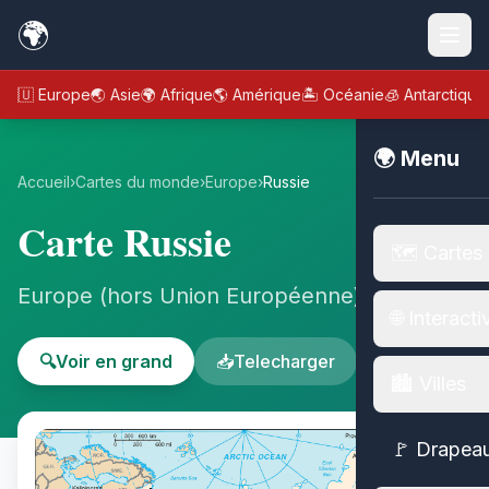
🌍
🇪🇺 Europe
🌏 Asie
🌍 Afrique
🌎 Amérique
🏝️ Océanie
🧊 Antarctique
🌍 Menu
Accueil
›
Cartes du monde
›
Europe
›
Russie
Carte Russie
🗺️ Cartes
Europe (hors Union Européenne) - Europe
🌐 Interacti
🔍
Voir en grand
📥
Telecharger
🏙️ Villes
🚩 Drapea