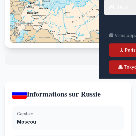
🎮 Jeux
🏙️ Villes pop
🗼 Paris
🏯 Toky
Informations sur Russie
Capitale
Moscou