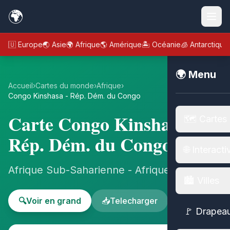
🌍
🇪🇺 Europe
🌏 Asie
🌍 Afrique
🌎 Amérique
🏝️ Océanie
🧊 Antarctique
🌍 Menu
Accueil
›
Cartes du monde
›
Afrique
›
Congo Kinshasa - Rép. Dém. du Congo
Carte Congo Kinshasa -
🗺️ Cartes
Rép. Dém. du Congo
🌐 Interacti
Afrique Sub-Saharienne - Afrique
🏙️ Villes
🔍
Voir en grand
📥
Telecharger
🚩 Drapea