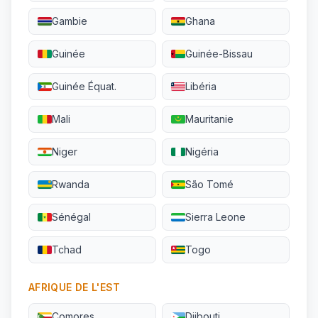
Gambie
Ghana
Guinée
Guinée-Bissau
Guinée Équat.
Libéria
Mali
Mauritanie
Niger
Nigéria
Rwanda
São Tomé
Sénégal
Sierra Leone
Tchad
Togo
AFRIQUE DE L'EST
Comores
Djibouti