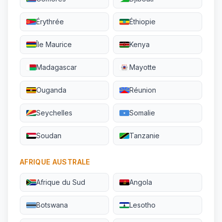
Érythrée
Éthiopie
Île Maurice
Kenya
Madagascar
Mayotte
Ouganda
Réunion
Seychelles
Somalie
Soudan
Tanzanie
AFRIQUE AUSTRALE
Afrique du Sud
Angola
Botswana
Lesotho