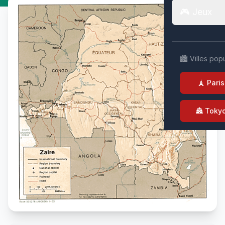
🎮 Jeux
🏙️ Villes pop
🗼 Paris
🏯 Toky