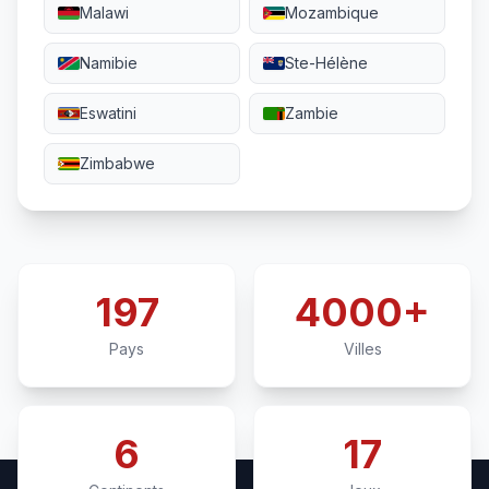
Malawi
Mozambique
Namibie
Ste-Hélène
Eswatini
Zambie
Zimbabwe
197
4000+
Pays
Villes
6
17