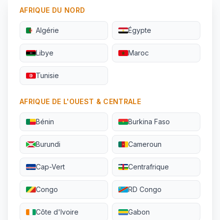
AFRIQUE DU NORD
Algérie
Égypte
Libye
Maroc
Tunisie
AFRIQUE DE L'OUEST & CENTRALE
Bénin
Burkina Faso
Burundi
Cameroun
Cap-Vert
Centrafrique
Congo
RD Congo
Côte d'Ivoire
Gabon