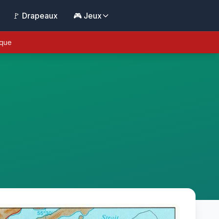
🚩 Drapeaux
🎮 Jeux
ique