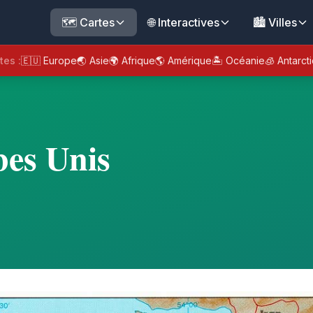
🗺️ Cartes
🌐 Interactives
🏙️ Villes
tes :
🇪🇺 Europe
🌏 Asie
🌍 Afrique
🌎 Amérique
🏝️ Océanie
🧊 Antarct
bes Unis