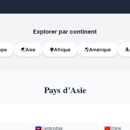
Explorer par continent
ope
🌏
Asie
🌍
Afrique
🌎
Amérique
🏝️
Pays d'Asie
Cambodge
Chine