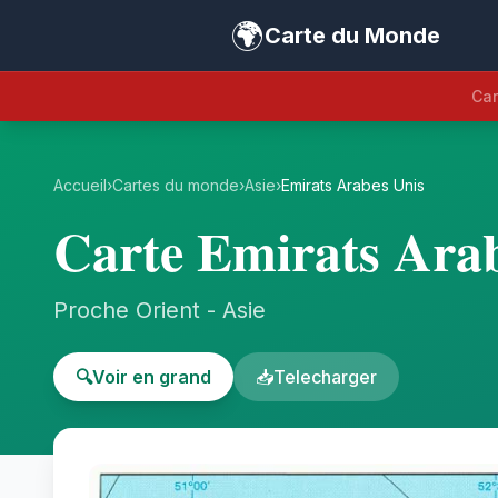
🌍
Carte du Monde
Car
Accueil
›
Cartes du monde
›
Asie
›
Emirats Arabes Unis
Carte Emirats Ara
Proche Orient - Asie
🔍
Voir en grand
📥
Telecharger