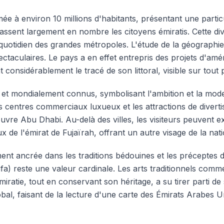
mée à environ 10 millions d'habitants, présentant une part
assent largement en nombre les citoyens émiratis. Cette dive
uotidien des grandes métropoles. L'étude de la géographie
ctaculaires. Le pays a en effet entrepris des projets d'a
 considérablement le tracé de son littoral, visible sur tout 
 et mondialement connus, symbolisant l'ambition et la mode
es centres commerciaux luxueux et les attractions de divert
e Abu Dhabi. Au-delà des villes, les visiteurs peuvent exp
 de l'émirat de Fujaïrah, offrant un autre visage de la nati
nt ancrée dans les traditions bédouines et les préceptes d
afa) reste une valeur cardinale. Les arts traditionnels comme
émiratie, tout en conservant son héritage, a su tirer parti
bal, faisant de la lecture d'une carte des Émirats Arabes Un