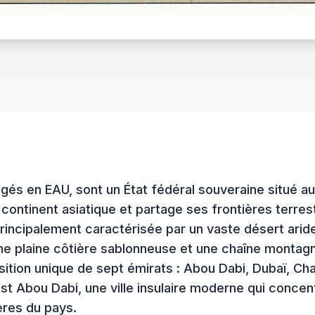
gés en EAU, sont un État fédéral souveraine situé a
u continent asiatique et partage ses frontières terre
incipalement caractérisée par un vaste désert aride, 
 une plaine côtière sablonneuse et une chaîne montag
tion unique de sept émirats : Abou Dabi, Dubaï, Cha
st Abou Dabi, une ville insulaire moderne qui concentr
ères du pays.