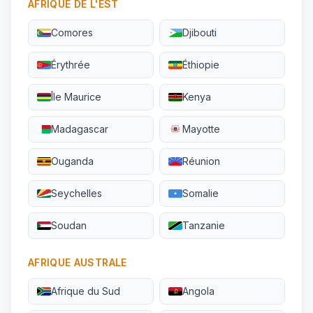
AFRIQUE DE L'EST
Comores
Djibouti
Érythrée
Éthiopie
Île Maurice
Kenya
Madagascar
Mayotte
Ouganda
Réunion
Seychelles
Somalie
Soudan
Tanzanie
AFRIQUE AUSTRALE
Afrique du Sud
Angola