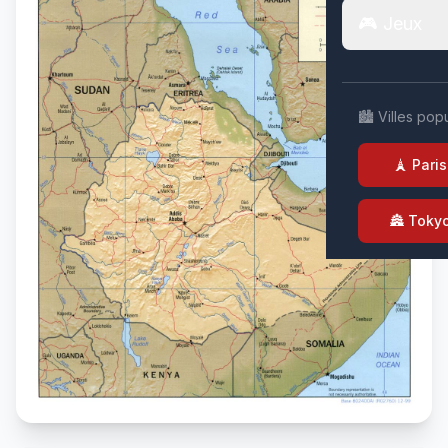
🎮 Jeux
🏙️ Villes pop
🗼 Paris
🏯 Toky