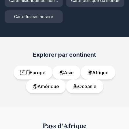
Carte historique du monde
Carte politique du monde
Carte fuseau horaire
Explorer par continent
🇪🇺
Europe
🌏
Asie
🌍
Afrique
🌎
Amérique
🏝️
Océanie
Pays d'Afrique