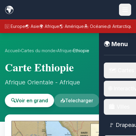
🌍
🇪🇺 Europe
🌏 Asie
🌍 Afrique
🌎 Amérique
🏝️ Océanie
🧊 Antarctique
🌍 Menu
Accueil
›
Cartes du monde
›
Afrique
›
Ethiopie
Carte Ethiopie
🗺️ Cartes
Afrique Orientale - Afrique
🌐 Interacti
🔍
Voir en grand
📥
Telecharger
🏙️ Villes
🚩 Drapea