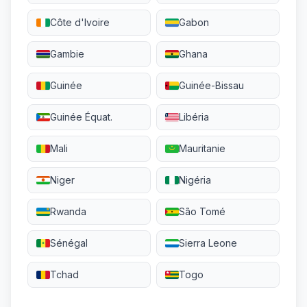
Côte d'Ivoire
Gabon
Gambie
Ghana
Guinée
Guinée-Bissau
Guinée Équat.
Libéria
Mali
Mauritanie
Niger
Nigéria
Rwanda
São Tomé
Sénégal
Sierra Leone
Tchad
Togo