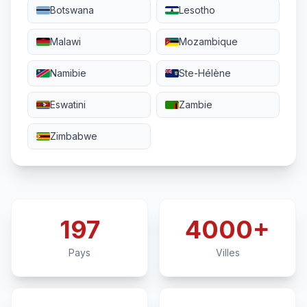
Botswana
Lesotho
Malawi
Mozambique
Namibie
Ste-Hélène
Eswatini
Zambie
Zimbabwe
197
4000+
Pays
Villes