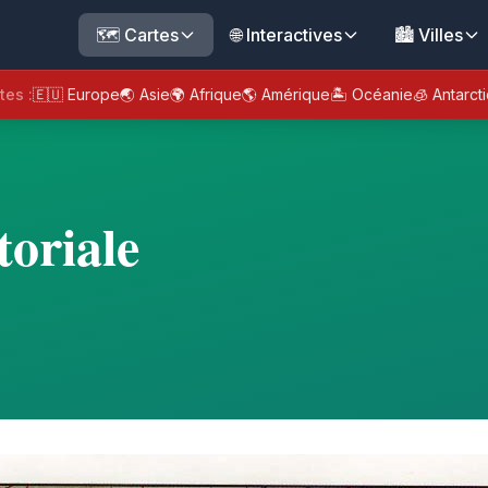
🗺️ Cartes
🌐 Interactives
🏙️ Villes
tes :
🇪🇺 Europe
🌏 Asie
🌍 Afrique
🌎 Amérique
🏝️ Océanie
🧊 Antarct
oriale