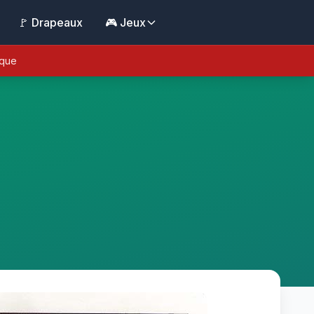
🚩 Drapeaux
🎮 Jeux
ique