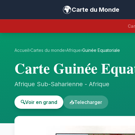
🌍
Carte du Monde
Car
Accueil
›
Cartes du monde
›
Afrique
›
Guinée Equatoriale
Carte Guinée Equat
Afrique Sub-Saharienne - Afrique
🔍
Voir en grand
📥
Telecharger