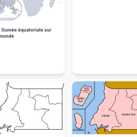
 Guinée équatoriale sur
 monde