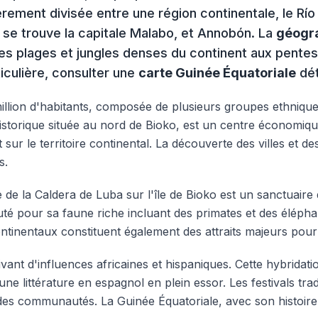
èrement divisée entre une région continentale, le Río
ù se trouve la capitale Malabo, et Annobón. La
géogra
s plages et jungles denses du continent aux pentes 
rticulière, consulter une
carte Guinée Équatoriale
dét
llion d'habitants, composée de plusieurs groupes ethniques
 historique située au nord de Bioko, est un centre économiqu
sur le territoire continental. La découverte des villes et d
s.
ue de la Caldera de Luba sur l'île de Bioko est un sanctuaire
té pour sa faune riche incluant des primates et des éléphant
continentaux constituent également des attraits majeurs pour 
vant d'influences africaines et hispaniques. Cette hybridat
e littérature en espagnol en plein essor. Les festivals trad
 des communautés. La Guinée Équatoriale, avec son histoir