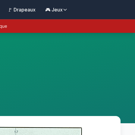
🚩 Drapeaux
🎮 Jeux
ique