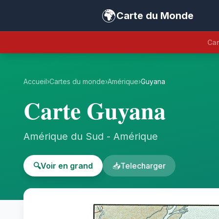
🌍
Carte du Monde
Car
Accueil
›
Cartes du monde
›
Amérique
›
Guyana
Carte Guyana
Amérique du Sud - Amérique
🔍
Voir en grand
📥
Telecharger