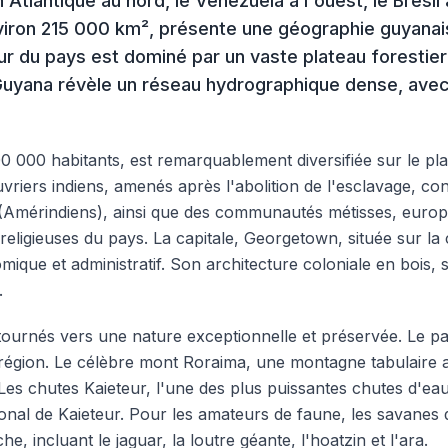
Atlantique au nord, le Venezuela à l'ouest, le Brésil
'environ 215 000 km², présente une géographie guyana
ieur du pays est dominé par un vaste plateau forestie
 Guyana révèle un réseau hydrographique dense, ave
000 habitants, est remarquablement diversifiée sur le plan 
riers indiens, amenés après l'abolition de l'esclavage, cons
mérindiens), ainsi que des communautés métisses, européen
ons religieuses du pays. La capitale, Georgetown, située sur 
mique et administratif. Son architecture coloniale en bois
.
tournés vers une nature exceptionnelle et préservée. Le pa
 région. Le célèbre mont Roraima, une montagne tabulaire au
. Les chutes Kaieteur, l'une des plus puissantes chutes d'
ional de Kaieteur. Pour les amateurs de faune, les savanes
e, incluant le jaguar, la loutre géante, l'hoatzin et l'ara.