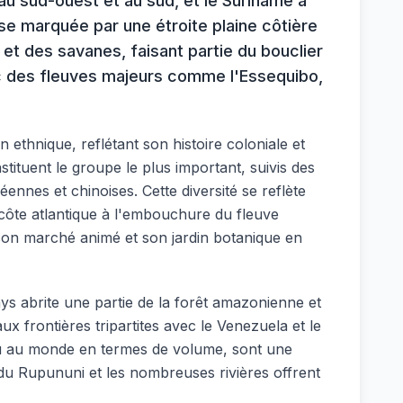
 au sud-ouest et au sud, et le Suriname à
ise marquée par une étroite plaine côtière
r et des savanes, faisant partie du bouclier
c des fleuves majeurs comme l'Essequibo,
ethnique, reflétant son histoire coloniale et
tituent le groupe le plus important, suivis des
nes et chinoises. Cette diversité se reflète
la côte atlantique à l'embouchure du fleuve
, son marché animé et son jardin botanique en
ys abrite une partie de la forêt amazonienne et
x frontières tripartites avec le Venezuela et le
eau au monde en termes de volume, sont une
 du Rupununi et les nombreuses rivières offrent