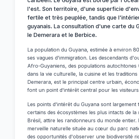
caribéen. Le Guyana est bordé par l'océan 
l'est. Son territoire, d'une superficie d
fertile et très peuplée, tandis que l'intér
guyanais. La consultation d'une carte du
le Demerara et le Berbice.
La population du Guyana, estimée à environ 800 
ses vagues d'immigration. Les descendants d'ouv
Afro-Guyaniens, des populations autochtones (A
dans la vie culturelle, la cuisine et les traditi
Demerara, est le principal centre urbain, écono
font un point d'intérêt central pour les visiteurs
Les points d'intérêt du Guyana sont largement 
certains des écosystèmes les plus intacts de la
Brésil, attire les randonneurs du monde entier
merveille naturelle située au cœur du parc nat
des opportunités d'observer une biodiversité rich