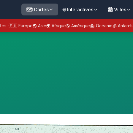
🗺️ Cartes
🌐 Interactives
🏙️ Villes
tes :
🇪🇺 Europe
🌏 Asie
🌍 Afrique
🌎 Amérique
🏝️ Océanie
🧊 Antarct