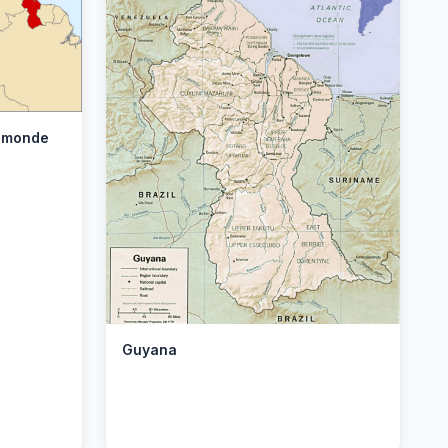
u monde
Guyana