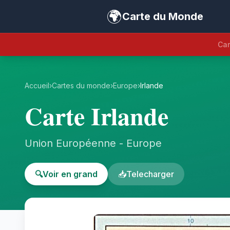
🌍
Carte du Monde
Car
Accueil
›
Cartes du monde
›
Europe
›
Irlande
Carte Irlande
Union Européenne - Europe
🔍
Voir en grand
📥
Telecharger