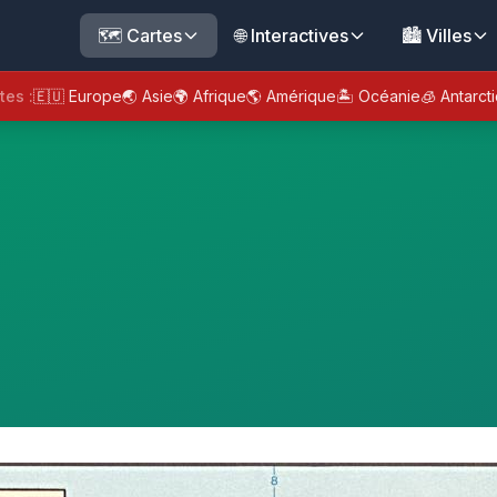
🗺️ Cartes
🌐 Interactives
🏙️ Villes
tes :
🇪🇺 Europe
🌏 Asie
🌍 Afrique
🌎 Amérique
🏝️ Océanie
🧊 Antarct