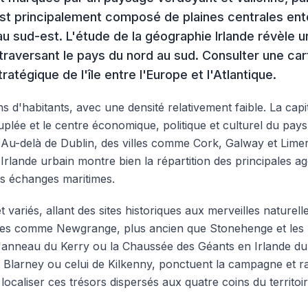
est principalement composé de plaines centrales e
 sud-est. L'étude de la géographie Irlande révèle 
aversant le pays du nord au sud. Consulter une cart
ratégique de l'île entre l'Europe et l'Atlantique.
ns d'habitants, avec une densité relativement faible. La capit
peuplée et le centre économique, politique et culturel du pa
Au-delà de Dublin, des villes comme Cork, Galway et Limer
 Irlande urbain montre bien la répartition des principales a
es échanges maritimes.
 variés, allant des sites historiques aux merveilles naturel
ues comme Newgrange, plus ancien que Stonehenge et les 
 l'anneau du Kerry ou la Chaussée des Géants en Irlande du 
arney ou celui de Kilkenny, ponctuent la campagne et raco
localiser ces trésors dispersés aux quatre coins du territoir