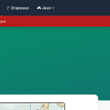
🚩 Drapeaux
🎮 Jeux
ique