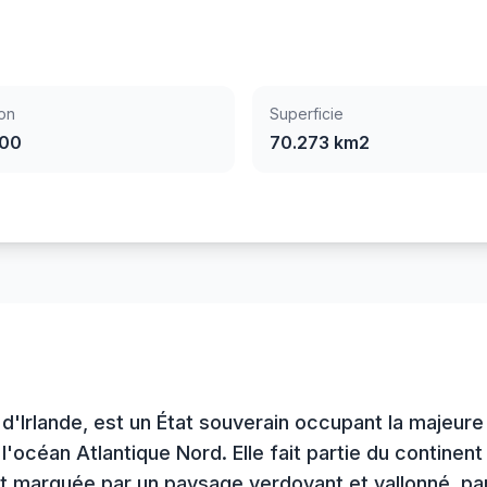
on
Superficie
100
70.273 km2
e d'Irlande, est un État souverain occupant la majeure
l'océan Atlantique Nord. Elle fait partie du contine
st marquée par un paysage verdoyant et vallonné, pa