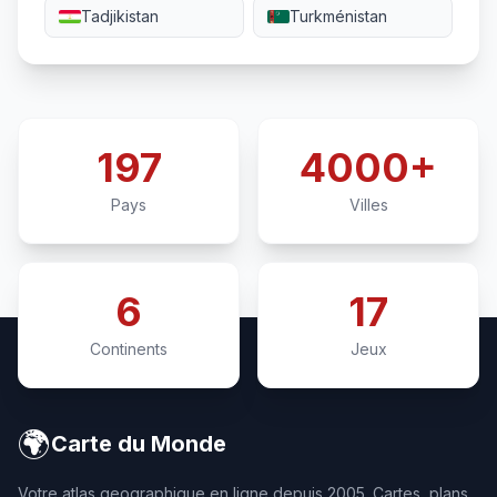
Tadjikistan
Turkménistan
197
4000+
Pays
Villes
6
17
Continents
Jeux
🌍
Carte du Monde
Votre atlas geographique en ligne depuis 2005. Cartes, plans