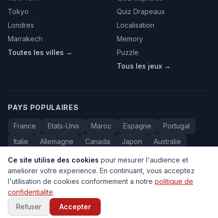
Tokyo
Quiz Drapeaux
Londres
Localisation
Marrakech
Memory
Toutes les villes →
Puzzle
Tous les jeux →
PAYS POPULAIRES
France
Etats-Unis
Maroc
Espagne
Portugal
Italie
Allemagne
Canada
Japon
Australie
Bresil
Algerie
Tunisie
Belgique
Drapeaux
Ce site utilise des cookies
pour mesurer l'audience et
ameliorer votre experience. En continuant, vous acceptez
l'utilisation de cookies conformement a notre
politique de
confidentialite
.
© 2005-2026 Carte du Monde. Tous droits reserves.
FAQ
•
Contact
•
Confidentialite
•
Voyage au Maroc
Refuser
Accepter