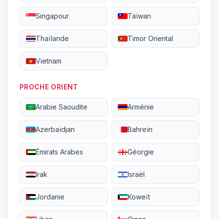
Singapour
Taïwan
Thaïlande
Timor Oriental
Vietnam
PROCHE ORIENT
Arabie Saoudite
Arménie
Azerbaïdjan
Bahreïn
Émirats Arabes
Géorgie
Irak
Israël
Jordanie
Koweït