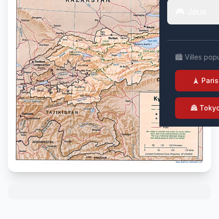
🎮 Jeux
🏙️ Villes pop
🗼 Paris
🏯 Toky