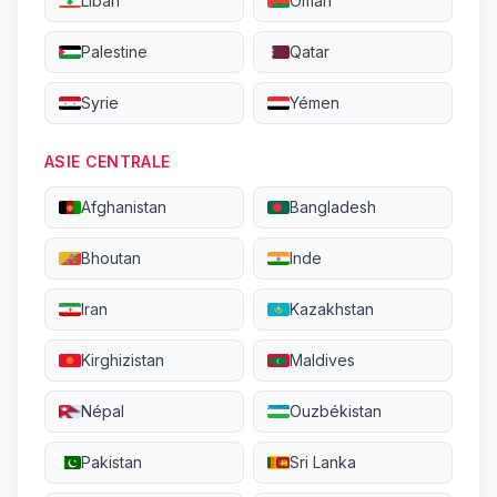
Liban
Oman
Palestine
Qatar
Syrie
Yémen
ASIE CENTRALE
Afghanistan
Bangladesh
Bhoutan
Inde
Iran
Kazakhstan
Kirghizistan
Maldives
Népal
Ouzbékistan
Pakistan
Sri Lanka