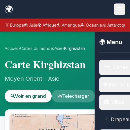
🌍
🇪🇺 Europe
🌏 Asie
🌍 Afrique
🌎 Amérique
🏝️ Océanie
🧊 Antarctique
🌍 Menu
Accueil
›
Cartes du monde
›
Asie
›
Kirghizstan
Carte Kirghizstan
🗺️ Cartes
Moyen Orient - Asie
🌐 Interacti
🔍
Voir en grand
📥
Telecharger
🏙️ Villes
🚩 Drapea