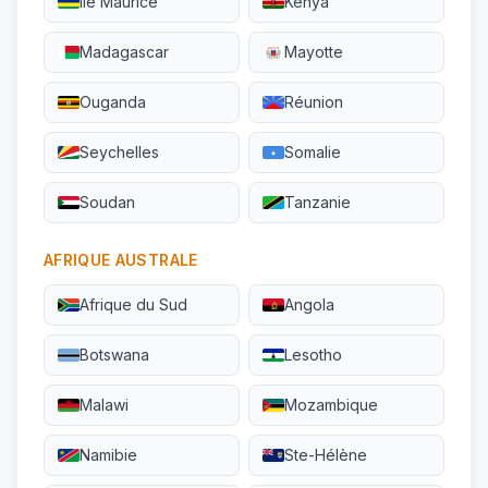
Île Maurice
Kenya
Madagascar
Mayotte
Ouganda
Réunion
Seychelles
Somalie
Soudan
Tanzanie
AFRIQUE AUSTRALE
Afrique du Sud
Angola
Botswana
Lesotho
Malawi
Mozambique
Namibie
Ste-Hélène