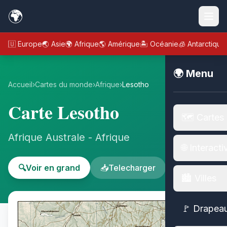
🌍
🇪🇺 Europe
🌏 Asie
🌍 Afrique
🌎 Amérique
🏝️ Océanie
🧊 Antarctique
🌍 Menu
Accueil
›
Cartes du monde
›
Afrique
›
Lesotho
Carte Lesotho
🗺️ Cartes
Afrique Australe - Afrique
🌐 Interacti
🔍
Voir en grand
📥
Telecharger
🏙️ Villes
🚩 Drapea