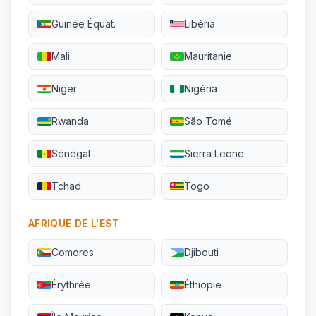
Guinée Équat.
Libéria
Mali
Mauritanie
Niger
Nigéria
Rwanda
São Tomé
Sénégal
Sierra Leone
Tchad
Togo
AFRIQUE DE L'EST
Comores
Djibouti
Érythrée
Éthiopie