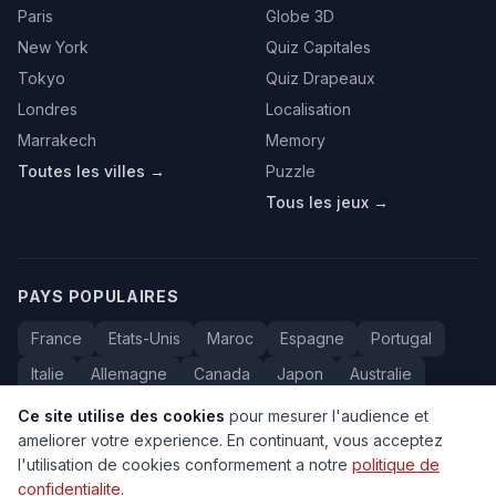
Paris
Globe 3D
New York
Quiz Capitales
Tokyo
Quiz Drapeaux
Londres
Localisation
Marrakech
Memory
Toutes les villes →
Puzzle
Tous les jeux →
PAYS POPULAIRES
France
Etats-Unis
Maroc
Espagne
Portugal
Italie
Allemagne
Canada
Japon
Australie
Bresil
Algerie
Tunisie
Belgique
Drapeaux
Ce site utilise des cookies
pour mesurer l'audience et
ameliorer votre experience. En continuant, vous acceptez
l'utilisation de cookies conformement a notre
politique de
confidentialite
.
© 2005-2026 Carte du Monde. Tous droits reserves.