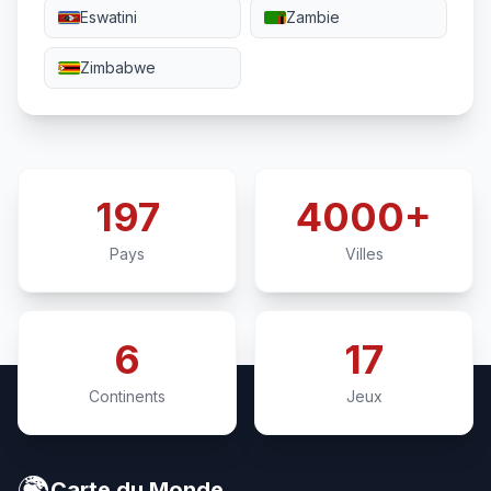
Eswatini
Zambie
Zimbabwe
197
4000+
Pays
Villes
6
17
Continents
Jeux
🌍
Carte du Monde