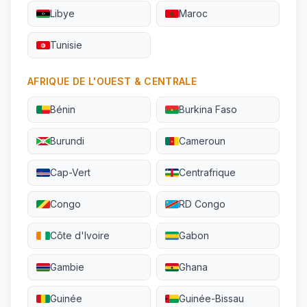
Libye
Maroc
Tunisie
AFRIQUE DE L'OUEST & CENTRALE
Bénin
Burkina Faso
Burundi
Cameroun
Cap-Vert
Centrafrique
Congo
RD Congo
Côte d'Ivoire
Gabon
Gambie
Ghana
Guinée
Guinée-Bissau