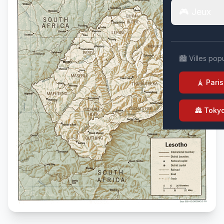
🎮 Jeux
🏙️ Villes pop
🗼 Paris
🏯 Toky